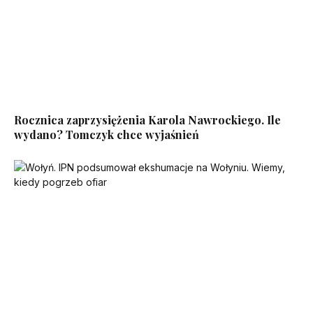
Rocznica zaprzysiężenia Karola Nawrockiego. Ile
wydano? Tomczyk chce wyjaśnień