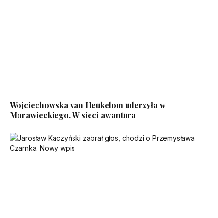
Wojciechowska van Heukelom uderzyła w
Morawieckiego. W sieci awantura