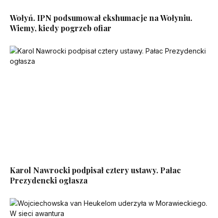
Wołyń. IPN podsumował ekshumacje na Wołyniu.
Wiemy, kiedy pogrzeb ofiar
Karol Nawrocki podpisał cztery ustawy. Pałac
Prezydencki ogłasza