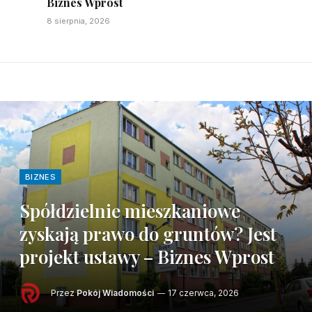
Biznes Wprost
8 sierpnia, 2026
BIZNES
Spółdzielnie mieszkaniowe
zyskają prawo do gruntów? Jest
projekt ustawy – Biznes Wprost
Przez
Pokój Wiadomości
17 czerwca, 2026