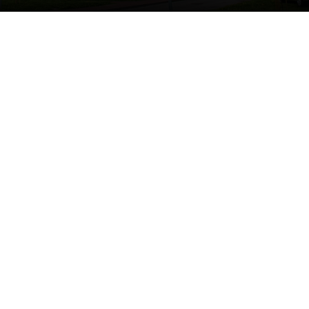
W Sejmie pojawił się projekt ustawy, który
ma ostatecznie uporządkować sytuację prawną
gruntów użytkowanych przez spółdzielnie
mieszkaniowe. Autorzy propozycji zakładają
wprowadzenie roszczeń o przeniesienie własności
lub oddanie nieruchomości w użytkowanie
wieczyste, a także pierwszeństwo wobec roszczeń
reprywatyzacyjnych. Zdaniem ekspertów może
to być pierwsze rozwiązanie pozwalające
kompleksowo zakończyć problem ciągnący się
od wielu lat.