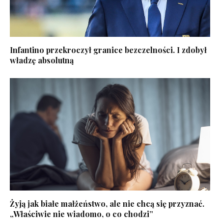
Infantino przekroczył granice bezczelności. I zdobył
władzę absolutną
Żyją jak białe małżeństwo, ale nie chcą się przyznać.
„Właściwie nie wiadomo, o co chodzi”