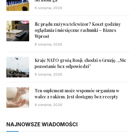
8 sierpnia, 2026
Ile prądu zużywa telewizor? Koszt godziny
oglądania i miesięczne rachunki – Biznes
Wprost
8 sierpnia, 2026
Kraje NATO grożą Rosji, chodzi o Gruzję. „Nie
pozostanie bez odpowiedzi”
8 sierpnia, 2026
Ten suplement może wspomóc organizm w
walce z rakiem. Jest dostępny bez recepty
8 sierpnia, 2026
NAJNOWSZE WIADOMOŚCI