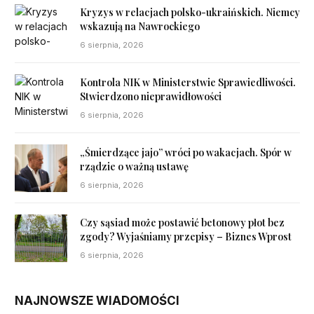
Kryzys w relacjach polsko-ukraińskich. Niemcy
wskazują na Nawrockiego
6 sierpnia, 2026
Kontrola NIK w Ministerstwie Sprawiedliwości.
Stwierdzono nieprawidłowości
6 sierpnia, 2026
„Śmierdzące jajo” wróci po wakacjach. Spór w
rządzie o ważną ustawę
6 sierpnia, 2026
Czy sąsiad może postawić betonowy płot bez
zgody? Wyjaśniamy przepisy – Biznes Wprost
6 sierpnia, 2026
NAJNOWSZE WIADOMOŚCI