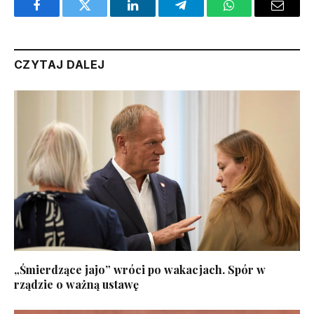
Facebook
Twitter
LinkedIn
Telegram
WhatsApp
Email
CZYTAJ DALEJ
„Śmierdzące jajo” wróci po wakacjach. Spór w
rządzie o ważną ustawę