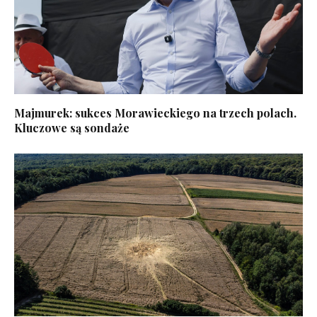
Majmurek: sukces Morawieckiego na trzech polach.
Kluczowe są sondaże