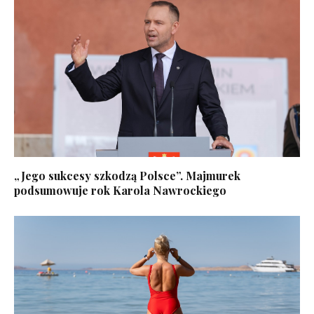
„Jego sukcesy szkodzą Polsce”. Majmurek
podsumowuje rok Karola Nawrockiego