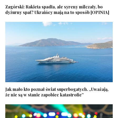
Zagórski: Rakieta spadła, ale syreny milczały, bo
dyżurny spał? Ukraińcy mają na to sposób [OPINIA]
Jak mało kto poznał świat superbogatych. „Uważają,
że nie są w stanie zapobiec katastrofie”