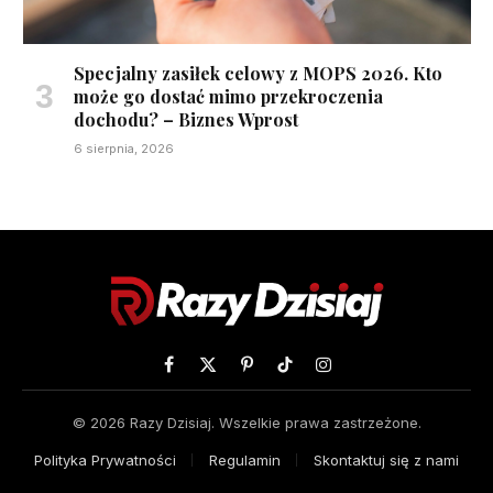
Specjalny zasiłek celowy z MOPS 2026. Kto
może go dostać mimo przekroczenia
dochodu? – Biznes Wprost
6 sierpnia, 2026
Facebook
X
Pinterest
TikTok
Instagram
(Twitter)
© 2026 Razy Dzisiaj. Wszelkie prawa zastrzeżone.
Polityka Prywatności
Regulamin
Skontaktuj się z nami