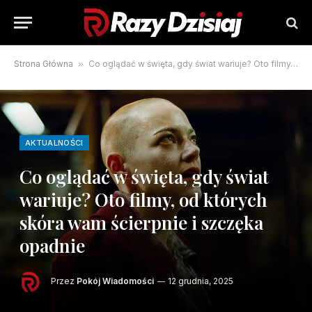
Strona Główna
»
Co oglądać w święta, gdy świat wariuje? Oto filmy, od których skóra wam ścierpnie i szczęka opadnie
AKTUALNOŚCI
Co oglądać w święta, gdy świat
wariuje? Oto filmy, od których
skóra wam ścierpnie i szczęka
opadnie
Przez
Pokój Wiadomości
12 grudnia, 2025