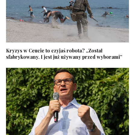
Kryzys w Ceucie to czyjaś robota? „Został
sfabrykowany. I jest już używany przed wyborami”