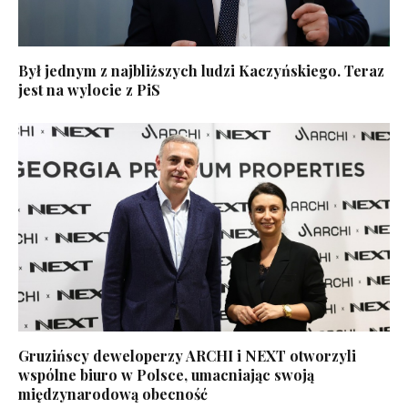
Był jednym z najbliższych ludzi Kaczyńskiego. Teraz
jest na wylocie z PiS
Gruzińscy deweloperzy ARCHI i NEXT otworzyli
wspólne biuro w Polsce, umacniając swoją
międzynarodową obecność