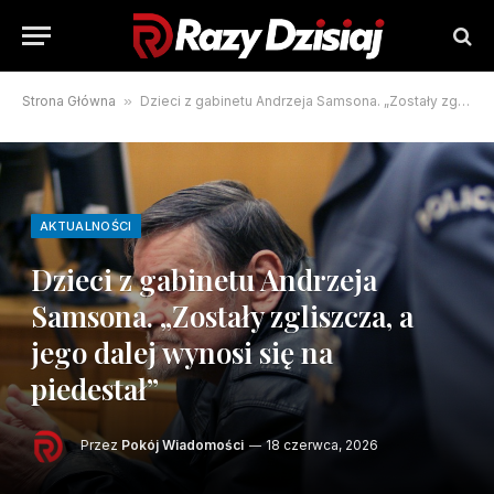
Strona Główna
»
Dzieci z gabinetu Andrzeja Samsona. „Zostały zgliszcza, a jego dalej wynosi się na piedestał”
AKTUALNOŚCI
Dzieci z gabinetu Andrzeja
Samsona. „Zostały zgliszcza, a
jego dalej wynosi się na
piedestał”
Przez
Pokój Wiadomości
18 czerwca, 2026