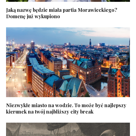
Jaką nazwę będzie miała partia Morawieckiego?
Domenę już wykupiono
Niezwykłe miasto na wodzie. To może być najlepszy
kierunek na twój najbliższy city break