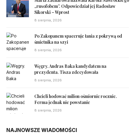
Maria Zacharowa nazwała Karola Nawrockiego
„rusofobem”. Odpowiedział jej Radosław
Sikorski – Wprost
8 sierpnia, 2026
Po Zakopanem spaceruje łania z pokrywą od
śmietnika na szyi
8 sierpnia, 2026
Węgry. Andras Baka kandydatem na
prezydenta. Tisza zdecydowała
8 sierpnia, 2026
Chcieli hodować milion ośmiornic rocznie.
Ferma jednak nie powstanie
8 sierpnia, 2026
NAJNOWSZE WIADOMOŚCI