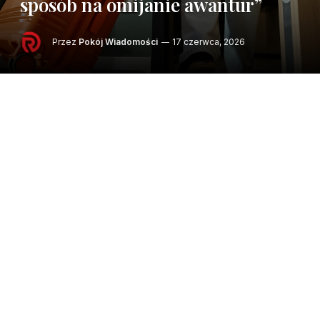
sposób na omijanie awantur”
Przez
Pokój Wiadomości
17 czerwca, 2026
Coraz więcej par, a nawet małżeństw, żyje na
dwa domy. Czasem w obrębie jednej dzielnicy,
niekiedy w różnych krajach czy miastach. Co
zyskują, a co tracą? I dlaczego ten model
związku spotyka się ze społecznym brakiem
zrozumienia?
„Kto to widział, taki wstyd! To ma być
małżeństwo?”, powtarza 88-letnia babcia
Krzyśka (32 l.). Rodzice Magdy (35 l.) kilka
razy w miesiącu proszą, aby „jeszcze raz