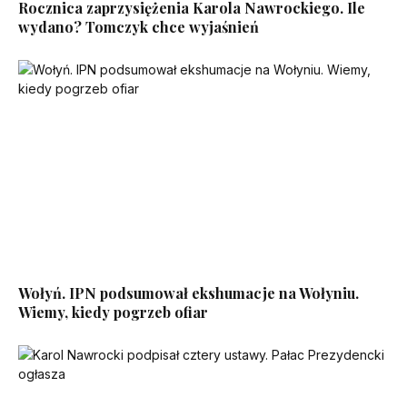
Rocznica zaprzysiężenia Karola Nawrockiego. Ile
wydano? Tomczyk chce wyjaśnień
Wołyń. IPN podsumował ekshumacje na Wołyniu.
Wiemy, kiedy pogrzeb ofiar