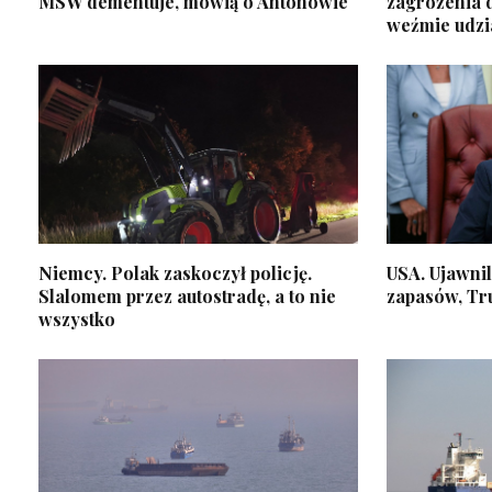
MSW dementuje, mówią o Antonowie
zagrożenia 
weźmie udzi
Niemcy. Polak zaskoczył policję.
USA. Ujawnil
Slalomem przez autostradę, a to nie
zapasów, Tr
wszystko