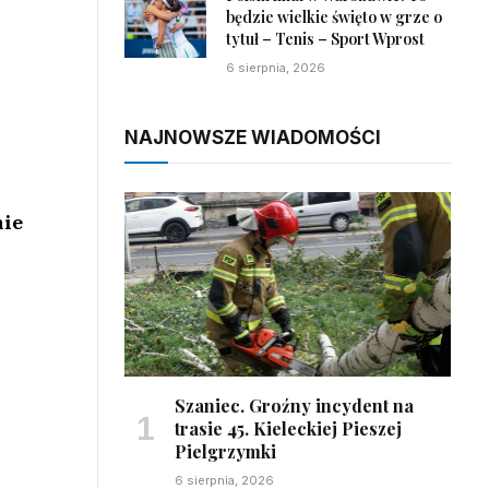
będzie wielkie święto w grze o
tytuł – Tenis – Sport Wprost
6 sierpnia, 2026
NAJNOWSZE WIADOMOŚCI
nie
w
Szaniec. Groźny incydent na
trasie 45. Kieleckiej Pieszej
Pielgrzymki
6 sierpnia, 2026