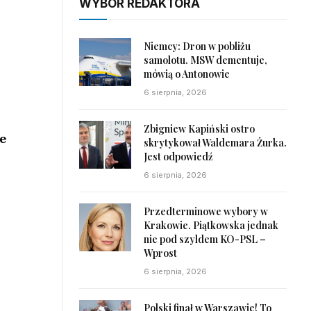
WYBÓR REDAKTORA
Niemcy: Dron w pobliżu
samolotu. MSW dementuje,
mówią o Antonowie
6 sierpnia, 2026
Zbigniew Kapiński ostro
e
skrytykował Waldemara Żurka.
Jest odpowiedź
6 sierpnia, 2026
Przedterminowe wybory w
Krakowie. Piątkowska jednak
nie pod szyldem KO-PSL –
Wprost
6 sierpnia, 2026
ł
Polski finał w Warszawie! To