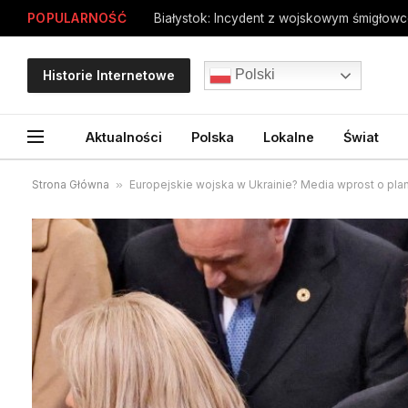
POPULARNOŚĆ
Białystok: Incydent z wojskowym śmigłow
Polski
Historie Internetowe
Aktualności
Polska
Lokalne
Świat
Strona Główna
»
Europejskie wojska w Ukrainie? Media wprost o pla