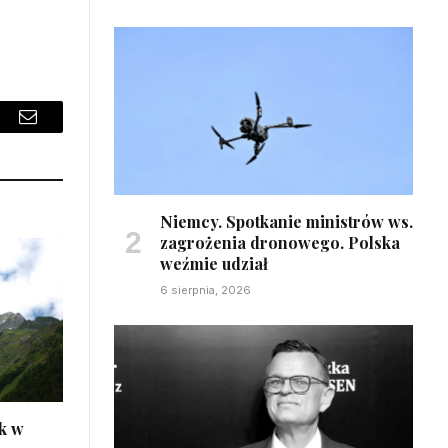
sApp
Email
Niemcy. Spotkanie ministrów ws.
zagrożenia dronowego. Polska
weźmie udział
6 sierpnia, 2026
k w