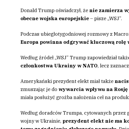
Donald Trump oświadczył, że
nie zamierza wy
obecne wojska europejskie
– pisze „WSJ”.
Podczas ubiegłotygodniowej rozmowy z Macrone
Europa powinna odgrywać kluczową rolę 
Według źródeł „WSJ” Trump zapowiedział także 
członkostwa Ukrainy w NATO
, lecz zaznacz
Amerykański prezydent elekt miał także
nacis
zmuszając je do
wywarcia wpływu na Rosję 
miała posłużyć groźba nałożenia ceł na produkt
Według doradców Trumpa, cytowanych przez g
wojny w Ukrainie,
prezydent elekt nie ma ko