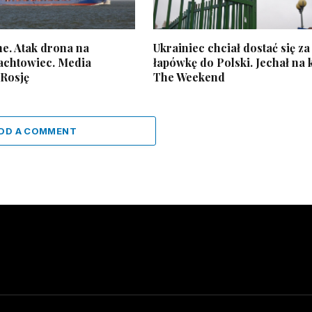
e. Atak drona na
Ukrainiec chciał dostać się za
rachtowiec. Media
łapówkę do Polski. Jechał na 
 Rosję
The Weekend
DD A COMMENT