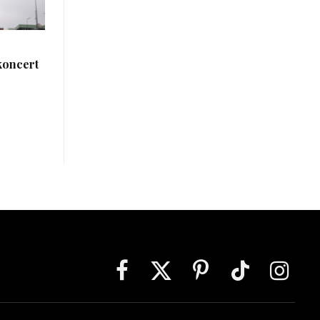
koncert
Facebook
X
Pinterest
TikTok
Instagra
(Twitter)