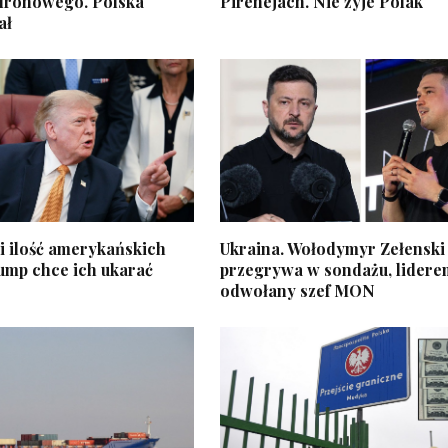
dronowego. Polska
Pirenejach. Nie żyje Polak
ał
i ilość amerykańskich
Ukraina. Wołodymyr Zełenski
ump chce ich ukarać
przegrywa w sondażu, lidere
odwołany szef MON