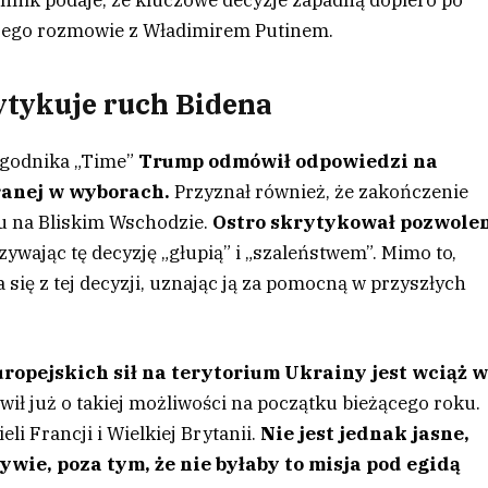
ennik podaje, że kluczowe decyzje zapadną dopiero po
 jego rozmowie z Władimirem Putinem.
tykuje ruch Bidena
ygodnika „Time”
Trump odmówił odpowiedzi na
ranej w wyborach.
Przyznał również, że zakończenie
ju na Bliskim Wschodzie.
Ostro skrytykował pozwole
azywając tę decyzję „głupią” i „szaleństwem”. Mimo to,
się z tej decyzji, uznając ją za pomocną w przyszłych
ropejskich sił na terytorium Ukrainy jest wciąż 
ił już o takiej możliwości na początku bieżącego roku.
i Francji i Wielkiej Brytanii.
Nie jest jednak jasne,
ywie, poza tym, że nie byłaby to misja pod egidą