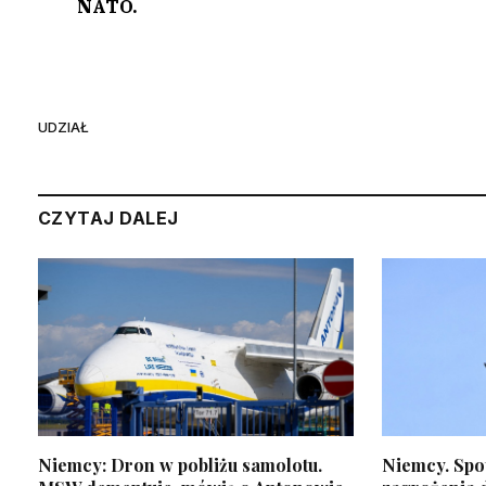
NATO.
UDZIAŁ
CZYTAJ DALEJ
Niemcy: Dron w pobliżu samolotu.
Niemcy. Spo