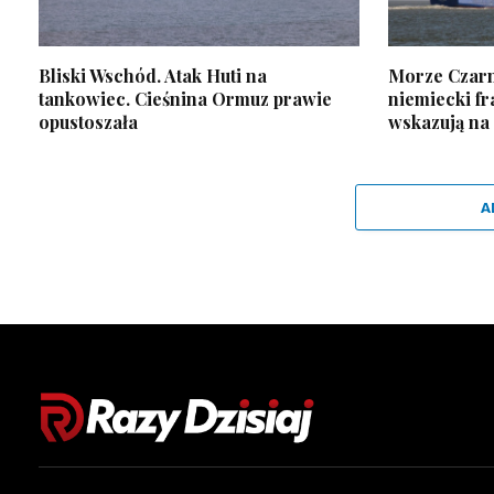
Bliski Wschód. Atak Huti na
Morze Czarn
tankowiec. Cieśnina Ormuz prawie
niemiecki f
opustoszała
wskazują na
A