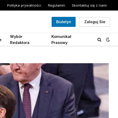
Polityka prywatności
Regulamin
Skontaktuj się z nami
Biuletyn
Zaloguj Sie
Wybór
Komunikat
e
Redaktora
Prasowy