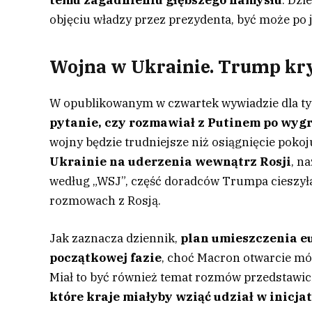
temu zagadnieniu głębszego namysłu
. Dzi
objęciu władzy przez prezydenta, być może po
Wojna w Ukrainie. Trump kry
W opublikowanym w czwartek wywiadzie dla t
pytanie, czy rozmawiał z Putinem po wyg
wojny będzie trudniejsze niż osiągnięcie poko
Ukrainie na uderzenia wewnątrz Rosji
, n
według „WSJ”, część doradców Trumpa cieszyła 
rozmowach z Rosją.
Jak zaznacza dziennik,
plan umieszczenia eu
początkowej fazie
, choć Macron otwarcie mów
Miał to być również temat rozmów przedstawiciel
które kraje miałyby wziąć udział w inicjat