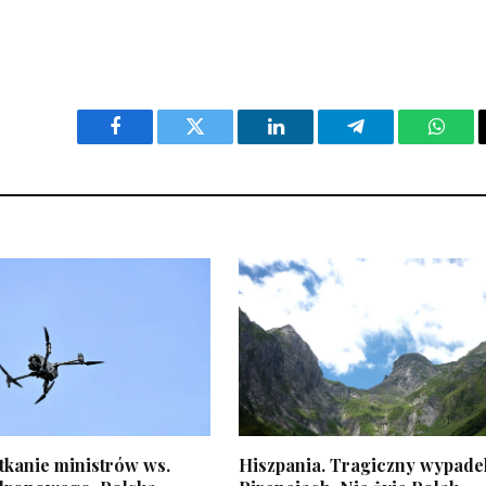
Facebook
Twitter
LinkedIn
Telegram
What
tkanie ministrów ws.
Hiszpania. Tragiczny wypade