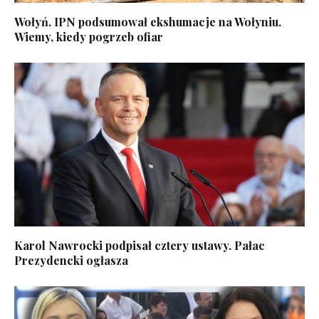
Wołyń. IPN podsumował ekshumacje na Wołyniu.
Wiemy, kiedy pogrzeb ofiar
Karol Nawrocki podpisał cztery ustawy. Pałac
Prezydencki ogłasza