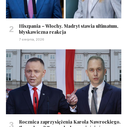
Hiszpania – Włochy. Madryt stawia ultimatum,
błyskawiczna reakcja
7 sierpnia, 2026
Rocznica zaprzysiężenia Karola Nawrockiego.