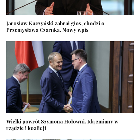
Jarosław Kaczyński zabrał głos, chodzi o
Przemysława Czarnka. Nowy wpis
Wielki powrót Szymona Hołowni. Idą zmiany w
rządzie i koalicji