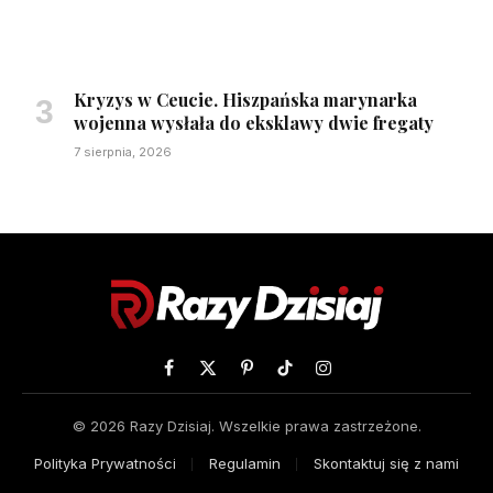
Kryzys w Ceucie. Hiszpańska marynarka
wojenna wysłała do eksklawy dwie fregaty
7 sierpnia, 2026
Facebook
X
Pinterest
TikTok
Instagram
(Twitter)
© 2026 Razy Dzisiaj. Wszelkie prawa zastrzeżone.
Polityka Prywatności
Regulamin
Skontaktuj się z nami