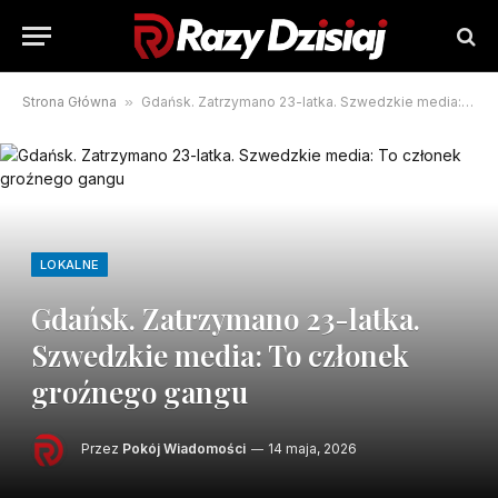
Strona Główna
»
Gdańsk. Zatrzymano 23-latka. Szwedzkie media: To członek groźnego gangu
LOKALNE
Gdańsk. Zatrzymano 23-latka.
Szwedzkie media: To członek
groźnego gangu
Przez
Pokój Wiadomości
14 maja, 2026