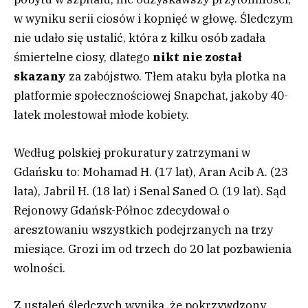
w wyniku serii ciosów i kopnięć w głowę. Śledczym
nie udało się ustalić, która z kilku osób zadała
śmiertelne ciosy, dlatego
nikt nie został
skazany
za zabójstwo. Tłem ataku była plotka na
platformie społecznościowej Snapchat, jakoby 40-
latek molestował młode kobiety.
Według polskiej prokuratury zatrzymani w
Gdańsku to: Mohamad H. (17 lat), Aran Acib A. (23
lata), Jabril H. (18 lat) i Senal Saned O. (19 lat). Sąd
Rejonowy Gdańsk-Północ zdecydował o
aresztowaniu wszystkich podejrzanych na trzy
miesiące. Grozi im od trzech do 20 lat pozbawienia
wolności.
Z ustaleń śledczych wynika, że pokrzywdzony