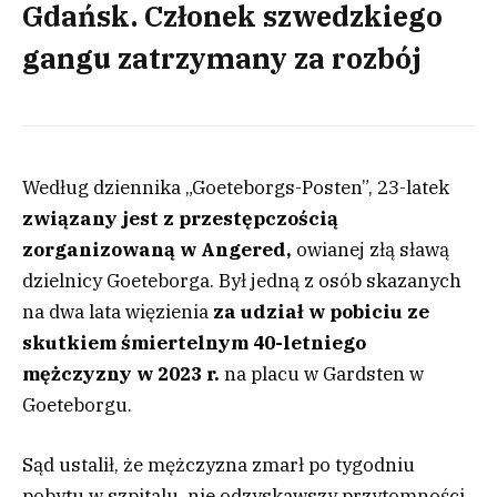
Gdańsk. Członek szwedzkiego
gangu zatrzymany za rozbój
Według dziennika „Goeteborgs-Posten”, 23-latek
związany jest z przestępczością
zorganizowaną w Angered,
owianej złą sławą
dzielnicy Goeteborga. Był jedną z osób skazanych
na dwa lata więzienia
za udział w pobiciu ze
skutkiem śmiertelnym 40-letniego
mężczyzny w 2023 r.
na placu w Gardsten w
Goeteborgu.
Sąd ustalił, że mężczyzna zmarł po tygodniu
pobytu w szpitalu, nie odzyskawszy przytomności,