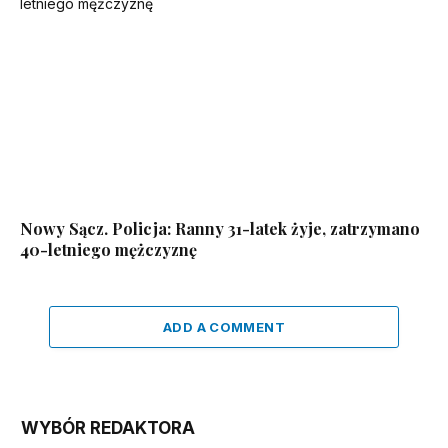
Nowy Sącz. Policja: Ranny 31-latek żyje, zatrzymano
40-letniego mężczyznę
ADD A COMMENT
WYBÓR REDAKTORA