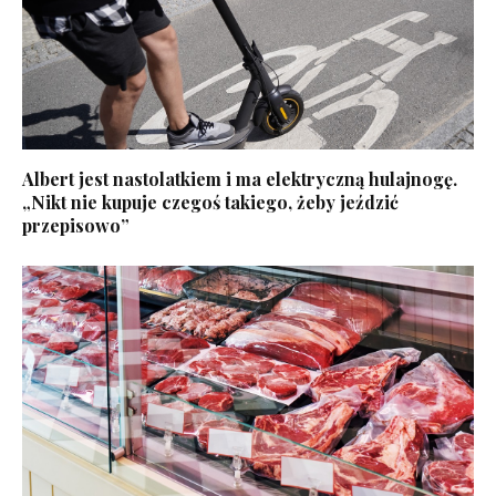
Albert jest nastolatkiem i ma elektryczną hulajnogę.
„Nikt nie kupuje czegoś takiego, żeby jeździć
przepisowo”