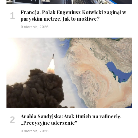
Francja. Polak Eugeniusz Kotwicki zaginął w
paryskim metrze. Jak to możliwe?
9 sierpnia, 2026
Arabia Saudyjska: Atak Hutich na rafinerię.
„Precyzyjne uderzenie”
9 sierpnia, 2026