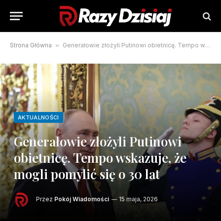
Strona Główna
»
Generałowie złożyli Putinowi obietnicę. Tempo wskazuje, że mogli pomylić się o 30 lat
AKTUALNOŚCI
Generałowie złożyli Putinowi
obietnicę. Tempo wskazuje, że
mogli pomylić się o 30 lat
Przez
Pokój Wiadomości
15 maja, 2026