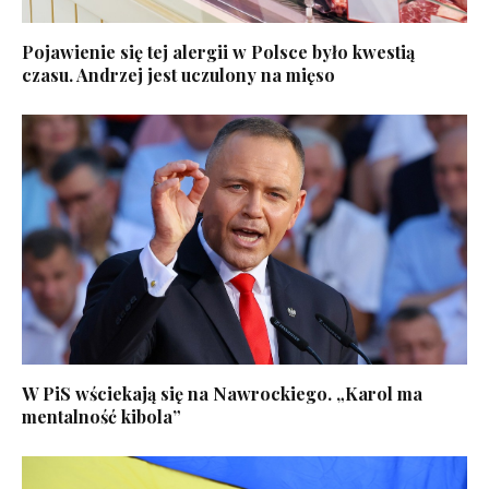
Pojawienie się tej alergii w Polsce było kwestią
czasu. Andrzej jest uczulony na mięso
W PiS wściekają się na Nawrockiego. „Karol ma
mentalność kibola”