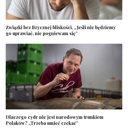
Związki bez fizycznej bliskości. „Jeśli nie będziemy
go uprawiać, nie pogniewam się”
Dlaczego cydr nie jest narodowym trunkiem
Polaków? „Trzeba umieć czekać”