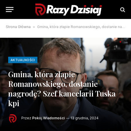
Strona Główna
»
Gmina, która złapie Romanowskiego, dostanie nagrodę? Szef kancelarii Tuska kpi
AKTUALNOŚCI
Gmina, która złapie
Romanowskiego, dostanie
nagrodę? Szef kancelarii Tuska
kpi
Przez
Pokój Wiadomości
13 grudnia, 2024