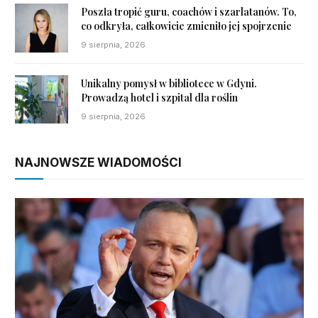
Poszła tropić guru, coachów i szarlatanów. To,
co odkryła, całkowicie zmieniło jej spojrzenie
9 sierpnia, 2026
Unikalny pomysł w bibliotece w Gdyni.
Prowadzą hotel i szpital dla roślin
9 sierpnia, 2026
NAJNOWSZE WIADOMOŚCI