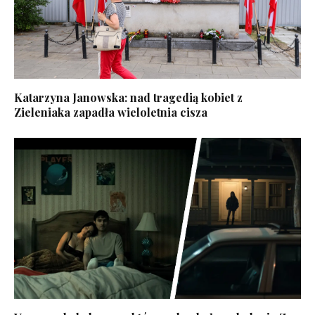
Katarzyna Janowska: nad tragedią kobiet z
Zieleniaka zapadła wieloletnia cisza