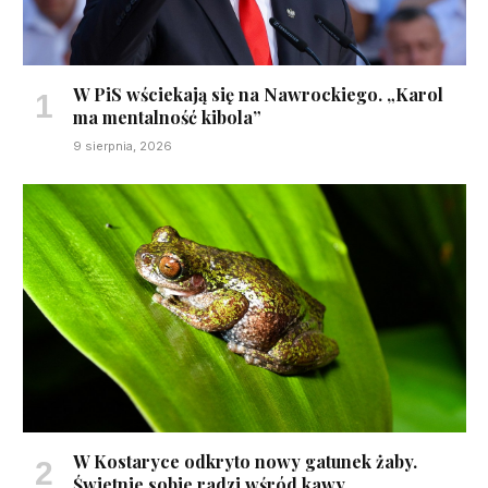
W PiS wściekają się na Nawrockiego. „Karol
ma mentalność kibola”
9 sierpnia, 2026
W Kostaryce odkryto nowy gatunek żaby.
Świetnie sobie radzi wśród kawy