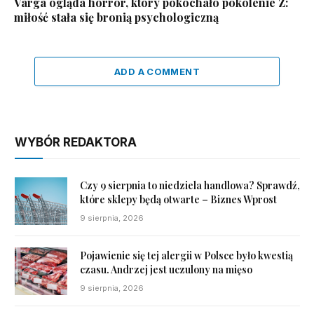
Varga ogląda horror, który pokochało pokolenie Z:
miłość stała się bronią psychologiczną
ADD A COMMENT
WYBÓR REDAKTORA
Czy 9 sierpnia to niedziela handlowa? Sprawdź,
które sklepy będą otwarte – Biznes Wprost
9 sierpnia, 2026
Pojawienie się tej alergii w Polsce było kwestią
czasu. Andrzej jest uczulony na mięso
9 sierpnia, 2026