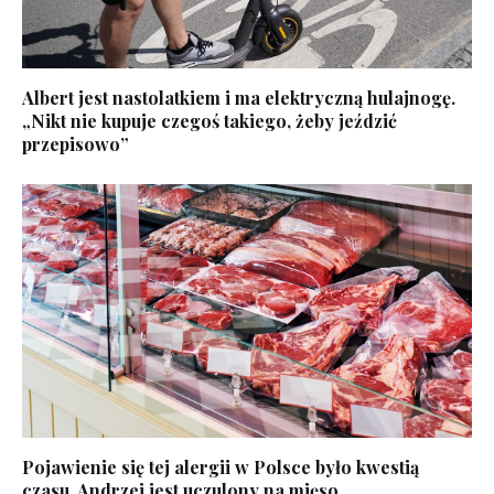
Albert jest nastolatkiem i ma elektryczną hulajnogę.
„Nikt nie kupuje czegoś takiego, żeby jeździć
przepisowo”
Pojawienie się tej alergii w Polsce było kwestią
czasu. Andrzej jest uczulony na mięso