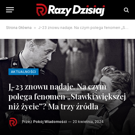
Strona Główna
»
J-23 znowu nadaje. Na czym polega fenomen „Stawki większej niż życie”? Ma trzy źródła
AKTUALNOŚCI
J-23 znowu nadaje. Na czym
polega fenomen „Stawki większej
niż życie”? Ma trzy źródła
Przez
Pokój Wiadomości
20 kwietnia, 2024