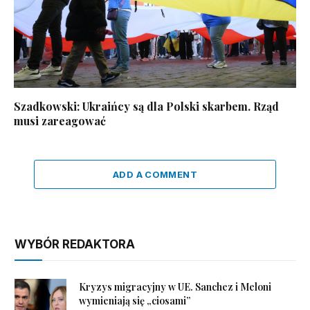
Szadkowski: Ukraińcy są dla Polski skarbem. Rząd
musi zareagować
ADD A COMMENT
WYBÓR REDAKTORA
Kryzys migracyjny w UE. Sanchez i Meloni
wymieniają się „ciosami”