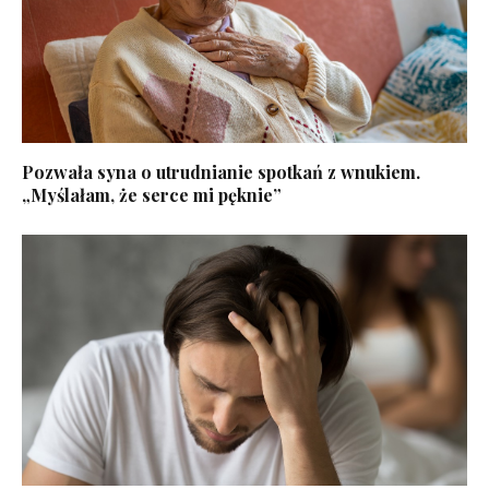
Pozwała syna o utrudnianie spotkań z wnukiem.
„Myślałam, że serce mi pęknie”