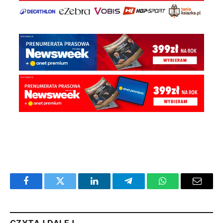
Facebook
Twitter
LinkedIn
Telegram
WhatsApp
Email
CZYTAJ DALEJ