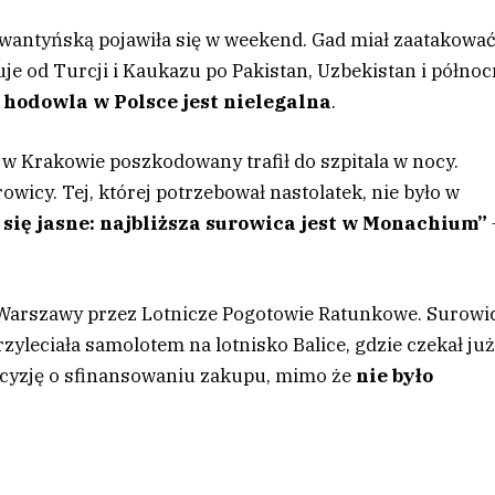
ewantyńską pojawiła się w weekend. Gad miał zaatakowa
je od Turcji i Kaukazu po Pakistan, Uzbekistan i półno
 hodowla w Polsce jest nielegalna
.
o w Krakowie poszkodowany trafił do szpitala w nocy.
wicy. Tej, której potrzebował nastolatek, nie było w
 się jasne: najbliższa surowica jest w Monachium”
 Warszawy przez Lotnicze Pogotowie Ratunkowe. Surowi
yleciała samolotem na lotnisko Balice, gdzie czekał ju
decyzję o sfinansowaniu zakupu, mimo że
nie było