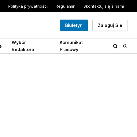
Polityka prywatności
Regulamin
Skontaktuj się z nami
Biuletyn
Zaloguj Sie
Wybór
Komunikat
e
Redaktora
Prasowy