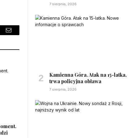
7 sierpnia, 2026
sApp
Email
Kamienna Góra. Atak na 15-latka,
trwa policyjna obława
7 sierpnia, 2026
moment.
udzi