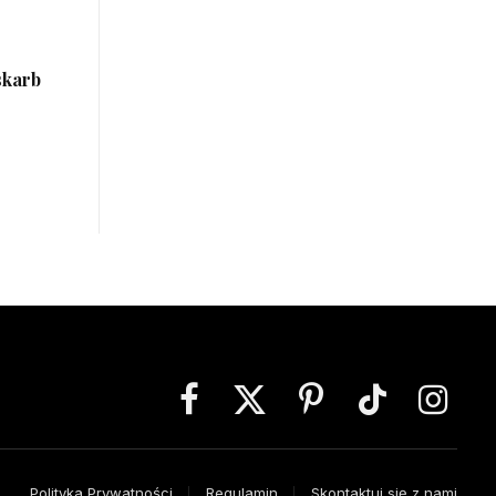
skarb
Facebook
X
Pinterest
TikTok
Instagra
(Twitter)
Polityka Prywatności
Regulamin
Skontaktuj się z nami