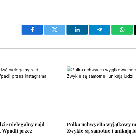
Facebook
Twitter
LinkedIn
Telegram
What
dzić nielegalny rajd
Polka uchwyciła wyjątkowy 
. Wpadli przez
Zwykle są samotne i unikają l