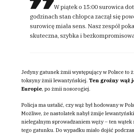
W piątek o 15:00 surowica dot
godzinach stan chłopca zaczął się pow
surowicę miała sens. Nasz zespół poka
skuteczna, szybka i bezkompromisowa,
Jedyny gatunek żmii występujący w Polsce to żm
toksyny żmii lewantyńskiej.
Ten groźny wąż 
Europie
, po żmii nosorogiej.
Policja ma ustalić, czy wąż był hodowany w Pols
Możliwe, że nastolatek nabył żmije lewantyński
nielegalnym sprowadzaniem węży – ten wątek r
tego gatunku. Do wypadku miało dojść podczas