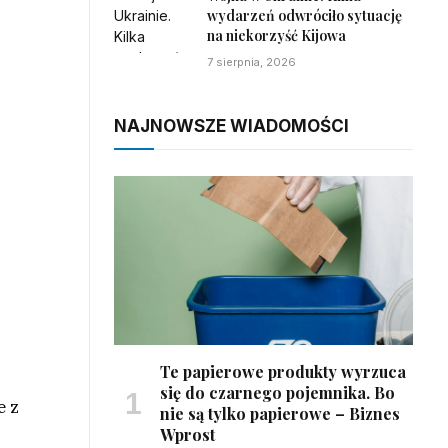
wydarzeń odwróciło sytuację
na niekorzyść Kijowa
7 sierpnia, 2026
NAJNOWSZE WIADOMOŚCI
Te papierowe produkty wyrzuca
z
się do czarnego pojemnika. Bo
e z
nie są tylko papierowe – Biznes
Wprost