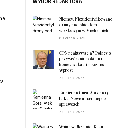
WYBÓR REDAKTORA
ć
cne
Niemcy. Niezidentyfikowane
drony nad obiektem
wojskowym w Mechernich
8 sierpnia, 2026
CPN reaktywacja? Polacy o
–
przywróceniu pakietu na
koniec wakacji – Biznes
Wprost
7 sierpnia, 2026
ca
ż
Kamienna Góra. Atak na 15-
latka. Nowe informacje o
sprawcach
7 sierpnia, 2026
Wojna w Ukrainie. Kilka