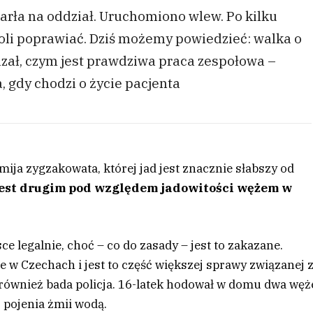
arła na oddział. Uruchomiono wlew. Po kilku
oli poprawiać. Dziś możemy powiedzieć: walka o
zał, czym jest prawdziwa praca zespołowa –
 gdy chodzi o życie pacjenta
ija zygzakowata, której jad jest znacznie słabszy od
jest drugim pod względem jadowitości wężem w
ce legalnie, choć – co do zasady – jest to zakazane.
e w Czechach i jest to część większej sprawy związanej 
ównież bada policja. 16-latek hodował w domu dwa węż
 pojenia żmii wodą.