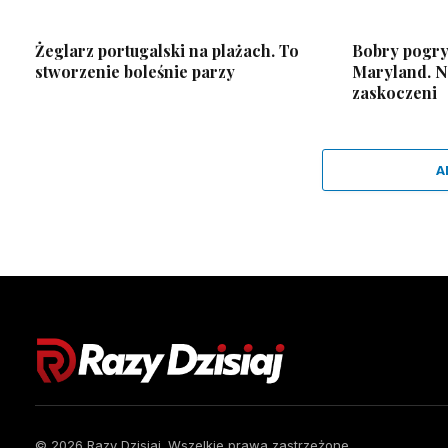
Żeglarz portugalski na plażach. To
Bobry pogryz
stworzenie boleśnie parzy
Maryland. 
zaskoczeni
A
© 2026 Razy Dzisiaj. Wszelkie prawa zastrzeżone.