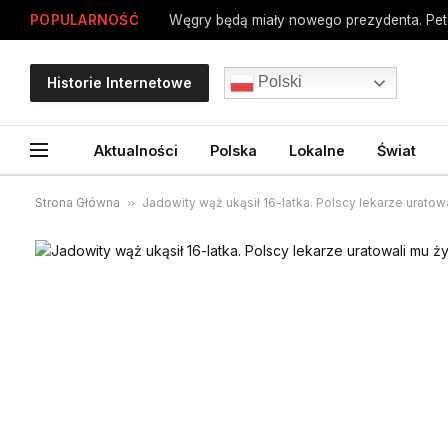
POPULARNOŚĆ
Węgry będą miały nowego prezydenta. Pe
Polski
Historie Internetowe
Aktualności
Polska
Lokalne
Świat
Strona Główna
»
Jadowity wąż ukąsił 16-latka. Polscy lekarze uratow