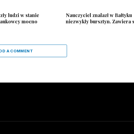
ły ludzi w stanie
Nauczyciel znalazł w Bałtyku
Naukowcy mocno
niezwykły bursztyn. Zawiera 
DD A COMMENT