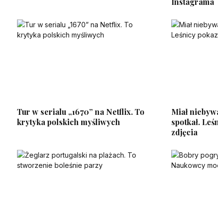
Instagrama
Tur w serialu „1670” na Netflix. To
Miał niebywa
krytyka polskich myśliwych
spotkał. Leś
zdjęcia