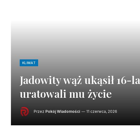
KLIMAT
Jadowity wąż ukąsił 16-la
uratowali mu życie
Przez
Pokój Wiadomości
11 czerwca, 2026