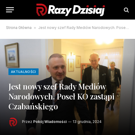
Strona Główna
»
Jest nowy szef Rady Mediów Narodowych. Poseł KO zastąpi Czabańskiego
AKTUALNOŚCI
Jest nowy szef Rady Mediów
Narodowych. Poseł KO zastąpi
Czabańskiego
Przez
Pokój Wiadomości
13 grudnia, 2024