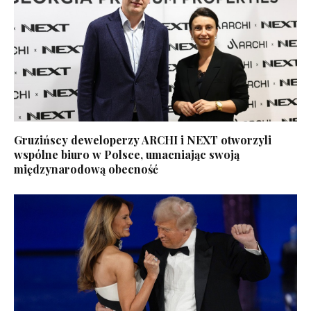
Gruzińscy deweloperzy ARCHI i NEXT otworzyli
wspólne biuro w Polsce, umacniając swoją
międzynarodową obecność