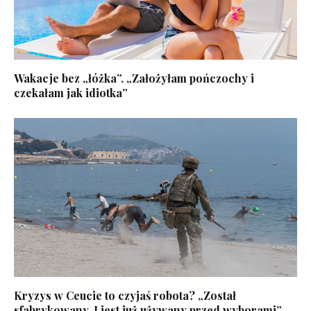
Wakacje bez „łóżka”. „Założyłam pończochy i
czekałam jak idiotka”
Kryzys w Ceucie to czyjaś robota? „Został
sfabrykowany. I jest już używany przed wyborami”