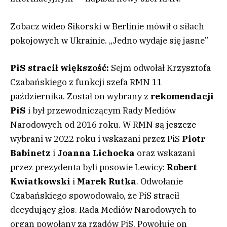
Zobacz wideo
Sikorski w Berlinie mówił o siłach
pokojowych w Ukrainie. „Jedno wydaje się jasne”
PiS stracił większość:
Sejm odwołał Krzysztofa
Czabańskiego z funkcji szefa RMN 11
października. Został on wybrany z
rekomendacji
PiS
i był przewodniczącym Rady Mediów
Narodowych od 2016 roku. W RMN są jeszcze
wybrani w 2022 roku i wskazani przez PiS
Piotr
Babinetz
i
Joanna Lichocka
oraz wskazani
przez prezydenta byli posowie Lewicy:
Robert
Kwiatkowski
i
Marek Rutka
. Odwołanie
Czabańskiego spowodowało, że PiS stracił
decydujący głos. Rada Mediów Narodowych to
organ powołany za rządów PiS. Powołuje on