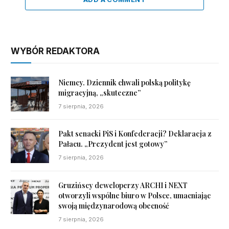
WYBÓR REDAKTORA
Niemcy. Dziennik chwali polską politykę
migracyjną, „skuteczne”
7 sierpnia, 2026
Pakt senacki PiS i Konfederacji? Deklaracja z
Pałacu. „Prezydent jest gotowy”
7 sierpnia, 2026
Gruzińscy deweloperzy ARCHI i NEXT
otworzyli wspólne biuro w Polsce, umacniając
swoją międzynarodową obecność
7 sierpnia, 2026