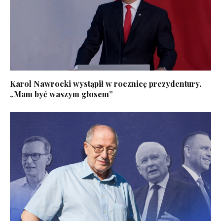
Karol Nawrocki wystąpił w rocznicę prezydentury.
„Mam być waszym głosem”