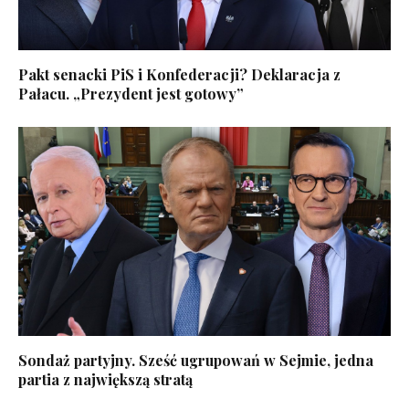
Pakt senacki PiS i Konfederacji? Deklaracja z
Pałacu. „Prezydent jest gotowy”
Sondaż partyjny. Sześć ugrupowań w Sejmie, jedna
partia z największą stratą