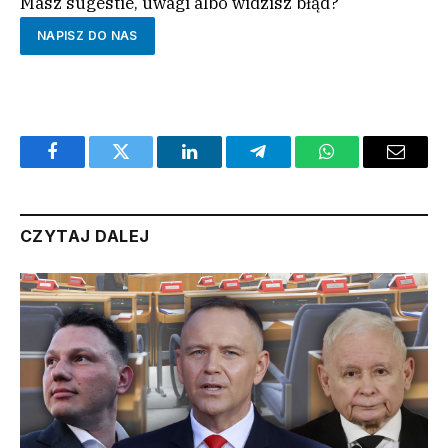
Masz sugestie, uwagi albo widzisz błąd?
NAPISZ DO NAS
Facebook
Twitter
LinkedIn
Telegram
WhatsApp
Email
CZYTAJ DALEJ