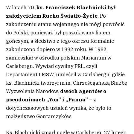
W latach 70.
ks. Franciszek Blachnicki był
założycielem Ruchu Światło-Życie
. Po
zakończeniu stanu wojennego nie mógł powrócić
do Polski, ponieważ był poszukiwany listem
gończym, a śledztwo z tego okresu formalnie
zakończono dopiero w 1992 roku. W 1982
zamieszkał w ośrodku polskim Marianum w
Carlsbergu. Wywiad cywilny PRL, czyli
Departament I MSW, umieścił w Carlsbergu, gdzie
ks. Blachnicki tworzył m.in. Chrześcijańską Służbę
Wyzwolenia Narodów,
dwóch agentów o
pseudonimach „Yon” i „Panna”
– z
dotychczasowych ustaleń wynika, że było to
małżeństwo Gontarczyków.
Ks. Blachnicki zmarł nagle w Carlsbergu 27 lutego