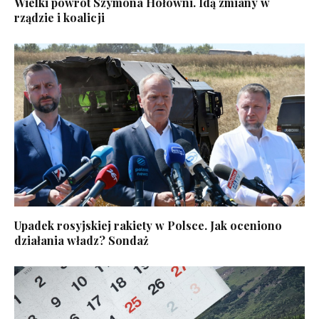
Wielki powrót Szymona Hołowni. Idą zmiany w
rządzie i koalicji
Upadek rosyjskiej rakiety w Polsce. Jak oceniono
działania władz? Sondaż