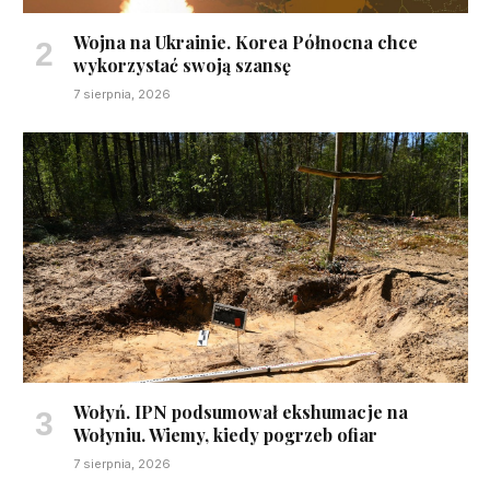
Wojna na Ukrainie. Korea Północna chce
wykorzystać swoją szansę
7 sierpnia, 2026
Wołyń. IPN podsumował ekshumacje na
Wołyniu. Wiemy, kiedy pogrzeb ofiar
7 sierpnia, 2026