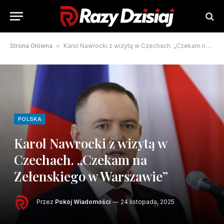
Strona Główna
»
Karol Nawrocki z wizytą w Czechach. „Czekam na Zełenskiego w Warszawie”
POLSKA
Karol Nawrocki z wizytą w
Czechach. „Czekam na
Zełenskiego w Warszawie”
Przez
Pokój Wiadomości
24 listopada, 2025