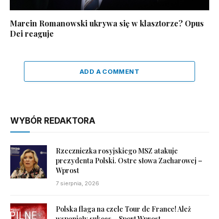
Marcin Romanowski ukrywa się w klasztorze? Opus
Dei reaguje
ADD A COMMENT
WYBÓR REDAKTORA
Rzeczniczka rosyjskiego MSZ atakuje
prezydenta Polski. Ostre słowa Zacharowej –
Wprost
7 sierpnia, 2026
Polska flaga na czele Tour de France! Ależ
wspaniały sukces – Sport Wprost