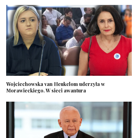
Wojciechowska van Heukelom uderzyła w
Morawieckiego. W sieci awantura