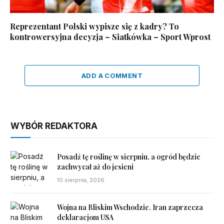
Reprezentant Polski wypisze się z kadry? To
kontrowersyjna decyzja – Siatkówka – Sport Wprost
ADD A COMMENT
WYBÓR REDAKTORA
Posadź tę roślinę w sierpniu, a ogród będzie
zachwycał aż do jesieni
10 sierpnia, 2026
Wojna na Bliskim Wschodzie. Iran zaprzecza
deklaracjom USA