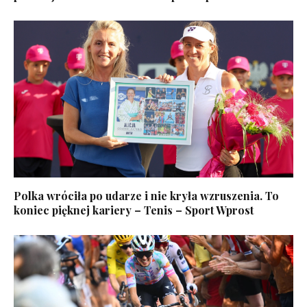
Polka wróciła po udarze i nie kryła wzruszenia. To
koniec pięknej kariery – Tenis – Sport Wprost