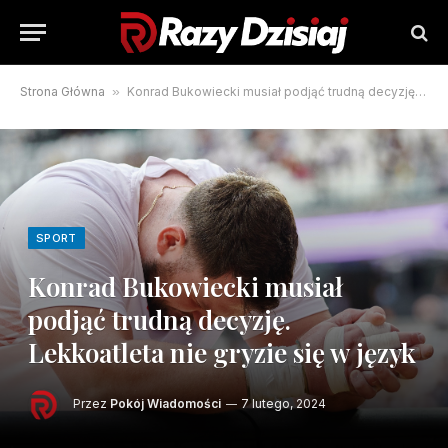
Strona Główna
»
Konrad Bukowiecki musiał podjąć trudną decyzję. Lekkoatleta nie gryzie się w język
SPORT
Konrad Bukowiecki musiał
podjąć trudną decyzję.
Lekkoatleta nie gryzie się w język
Przez
Pokój Wiadomości
7 lutego, 2024