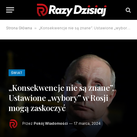
Strona Główna
»
„Konsekwencje nie są znane”. Ustawione „wybory” w Rosji mogą zaskoczyć
ŚWIAT
„Konsekwencje nie są znane”.
Ustawione „wybory” w Rosji
mogą zaskoczyć
Przez
Pokój Wiadomości
17 marca, 2024