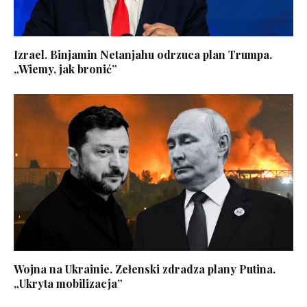
Izrael. Binjamin Netanjahu odrzuca plan Trumpa.
„Wiemy, jak bronić”
Wojna na Ukrainie. Zełenski zdradza plany Putina.
„Ukryta mobilizacja”