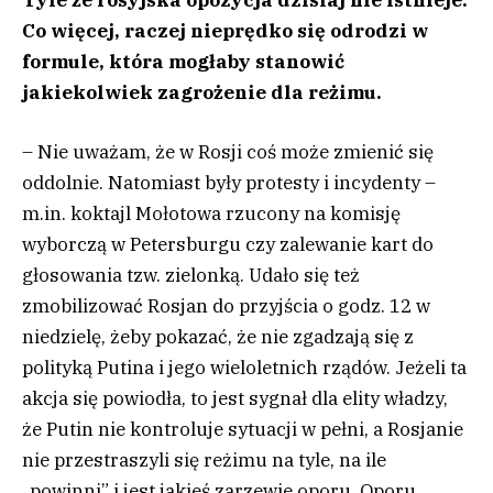
Co więcej, raczej nieprędko się odrodzi w
formule, która mogłaby stanowić
jakiekolwiek zagrożenie dla reżimu.
– Nie uważam, że w Rosji coś może zmienić się
oddolnie. Natomiast były protesty i incydenty –
m.in. koktajl Mołotowa rzucony na komisję
wyborczą w Petersburgu czy zalewanie kart do
głosowania tzw. zielonką. Udało się też
zmobilizować Rosjan do przyjścia o godz. 12 w
niedzielę, żeby pokazać, że nie zgadzają się z
polityką Putina i jego wieloletnich rządów. Jeżeli ta
akcja się powiodła, to jest sygnał dla elity władzy,
że Putin nie kontroluje sytuacji w pełni, a Rosjanie
nie przestraszyli się reżimu na tyle, na ile
„powinni” i jest jakieś zarzewie oporu. Oporu,