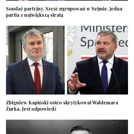
Sondaż partyjny. Sześć ugrupowań w Sejmie, jedna
partia z największą stratą
Zbigniew Kapiński ostro skrytykował Waldemara
Żurka. Jest odpowiedź