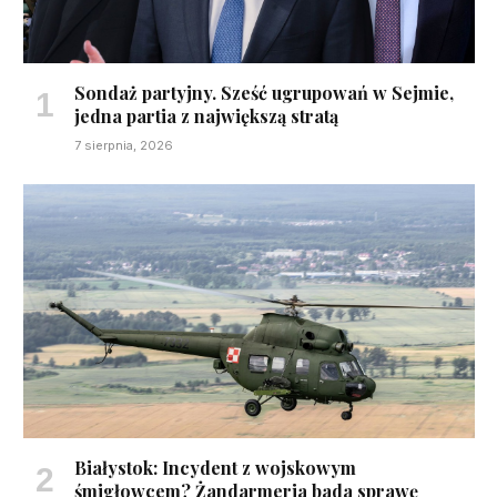
Sondaż partyjny. Sześć ugrupowań w Sejmie,
jedna partia z największą stratą
7 sierpnia, 2026
Białystok: Incydent z wojskowym
śmigłowcem? Żandarmeria bada sprawę