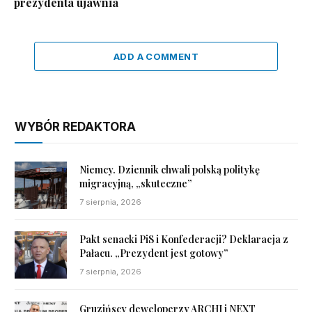
prezydenta ujawnia
ADD A COMMENT
WYBÓR REDAKTORA
Niemcy. Dziennik chwali polską politykę
migracyjną, „skuteczne”
7 sierpnia, 2026
Pakt senacki PiS i Konfederacji? Deklaracja z
Pałacu. „Prezydent jest gotowy”
7 sierpnia, 2026
Gruzińscy deweloperzy ARCHI i NEXT