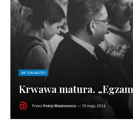
AKTUALNOŚCI
Krwawa matura. „Egzami
Przez
Pokój Wiadomości
13 maja, 2024