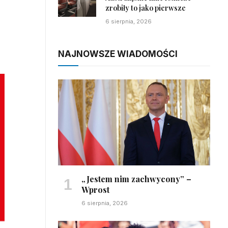
zrobiły to jako pierwsze
6 sierpnia, 2026
NAJNOWSZE WIADOMOŚCI
„Jestem nim zachwycony” –
Wprost
6 sierpnia, 2026