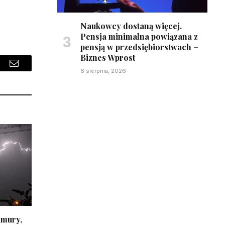
Naukowcy dostaną więcej.
Pensja minimalna powiązana z
pensją w przedsiębiorstwach –
Biznes Wprost
sApp
Email
6 sierpnia, 2026
hmury,