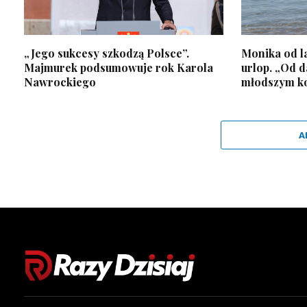
„Jego sukcesy szkodzą Polsce”.
Monika od la
Majmurek podsumowuje rok Karola
urlop. „Od 
Nawrockiego
młodszym k
A