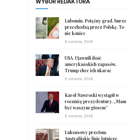
WYBÓR REDAKTORA
Lubomin. Potężny grad, burze
przechodzą przez Polskę. To
nie koniec
6 sierpnia, 2026
USA. Ujawnili ilość
amerykańskich zapasów,
Trump chce ich ukarać
6 sierpnia, 2026
Karol Nawrocki wystąpił w
rocznicę prezydentury. „Mam
być waszym głosem”
6 sierpnia, 2026
Luksusowy przełom.
Australijskie linie lotnicze