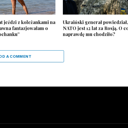
t jeździ z koleżankami na
Ukraiński generał powiedział,
dawna fantazjowałam o
NATO jest 12 lat za Rosją. O c
ochanku”
naprawdę mu chodziło?
DD A COMMENT