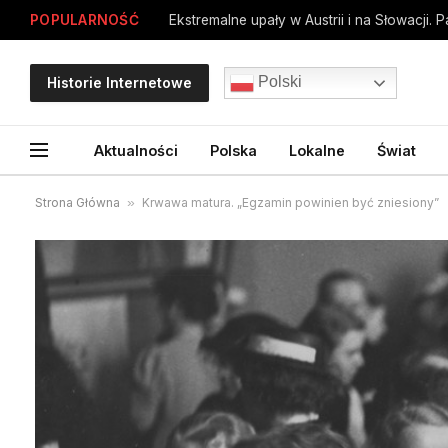
POPULARNOŚĆ
Ekstremalne upały w Austrii i na Słowacji. 
Polski
Historie Internetowe
Aktualności
Polska
Lokalne
Świat
Strona Główna
»
Krwawa matura. „Egzamin powinien być zniesiony”