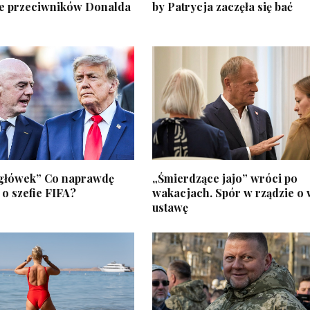
ele przeciwników Donalda
by Patrycja zaczęła się bać
główek” Co naprawdę
„Śmierdzące jajo” wróci po
o szefie FIFA?
wakacjach. Spór w rządzie o
ustawę