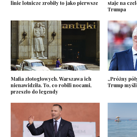
linie lotnicze zrobiły to jako pierwsze
staje na cz
Trumpa
Mafia złotogłowych. Warszawa ich
„Próżny pół
nienawidziła. To, co robili nocami,
Trump myśli 
przeszło do legendy