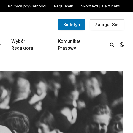
Polityka prywatności
Regulamin
Skontaktuj się z nami
Biuletyn
Zaloguj Sie
Wybór
Komunikat
e
Redaktora
Prasowy