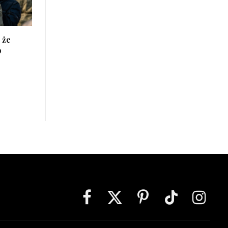
 że
o
Facebook
X
Pinterest
TikTok
Instagra
(Twitter)