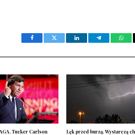
Facebook
Twitter
LinkedIn
Telegram
What
AGA. Tucker Carlson
Lęk przed burzą. Wystarczą c