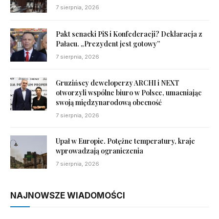
7 sierpnia, 2026
Pakt senacki PiS i Konfederacji? Deklaracja z
Pałacu. „Prezydent jest gotowy”
7 sierpnia, 2026
Gruzińscy deweloperzy ARCHI i NEXT
otworzyli wspólne biuro w Polsce, umacniając
swoją międzynarodową obecność
7 sierpnia, 2026
Upał w Europie. Potężne temperatury, kraje
wprowadzają ograniczenia
7 sierpnia, 2026
NAJNOWSZE WIADOMOŚCI