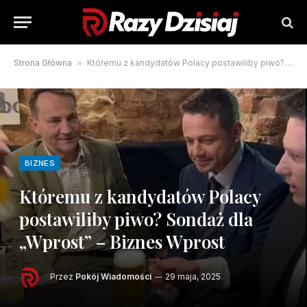
Strona Główna
»
Któremu z kandydatów Polacy postawiliby piwo? Sondaż dla „Wprost” – Biznes Wprost
BIZNES
Któremu z kandydatów Polacy
postawiliby piwo? Sondaż dla
„Wprost” – Biznes Wprost
Przez
Pokój Wiadomości
29 maja, 2025