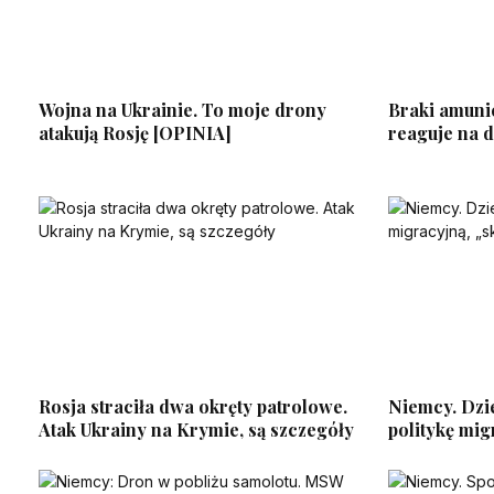
Wojna na Ukrainie. To moje drony
Braki amuni
atakują Rosję [OPINIA]
reaguje na 
Rosja straciła dwa okręty patrolowe.
Niemcy. Dzi
Atak Ukrainy na Krymie, są szczegóły
politykę mig