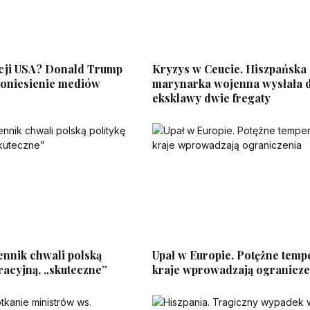
cji USA? Donald Trump
Kryzys w Ceucie. Hiszpańska
doniesienie mediów
marynarka wojenna wysłała 
eksklawy dwie fregaty
ennik chwali polską
Upał w Europie. Potężne temp
racyjną, „skuteczne”
kraje wprowadzają ogranicze