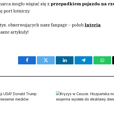
arca mogło wiązać się z
przepadkiem pojazdu na rz
ię port lotniczy.
 tys. obserwujących nasz fanpage – polub
Interia
asze artykuły!
Facebook
Twitter
LinkedIn
Telegram
What