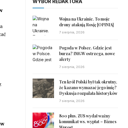
WYBÓR REDAKTORA
w
Wojna na Ukrainie. To moje
drony atakują Rosję [OPINIA]
na
7 sierpnia, 2026
zać
Pogoda w Polsce. Gdzie jest
burza? IMGW ostrzega, nowe
alerty
7 sierpnia, 2026
Ten król Polski był tak okrutny,
z
że kazano wymazać jego imię?
Dyskusja rozpalała historyków
7 sierpnia, 2026
800 plus. ZUS wydał ważny
komunikat ws. wypłat – Biznes
 w
Wprost