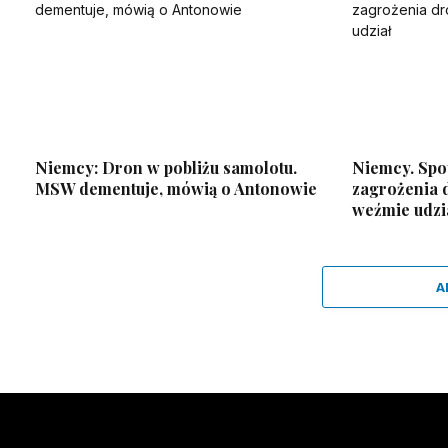
Niemcy: Dron w pobliżu samolotu.
Niemcy. Spo
MSW dementuje, mówią o Antonowie
zagrożenia 
weźmie udzi
A