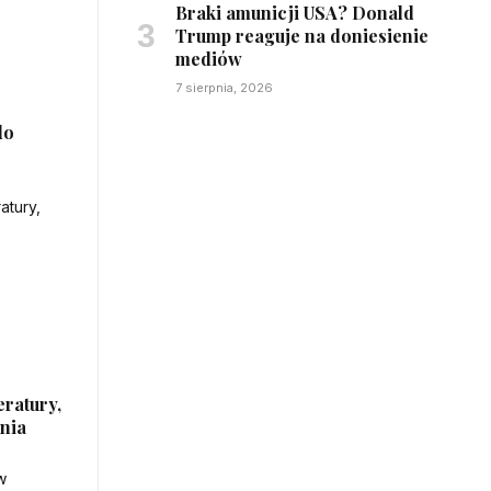
Braki amunicji USA? Donald
Trump reaguje na doniesienie
mediów
7 sierpnia, 2026
do
eratury,
nia