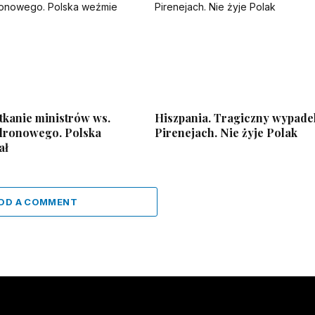
tkanie ministrów ws.
Hiszpania. Tragiczny wypade
dronowego. Polska
Pirenejach. Nie żyje Polak
ał
DD A COMMENT