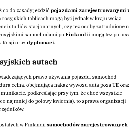
ż co do zasady jeździć
pojazdami zarejestrowanymi 
 rosyjskich tablicach mogą być jednak w kraju wciąż
enci studiów stacjonarnych, czy też osoby zatrudnione 
 rosyjskimi samochodami po
Finlandii
mogą też porus
w Rosji oraz
dyplomaci.
osyjskich autach
wiadczających prawo używania pojazdu, samochód
edura celna, obejmująca nakaz wywozu auta poza UE ora
munikacie, podkreślając przy tym, że choć wszystkie
co najmniej do połowy kwietnia), to sprawa organizacji
urzędników.
zostałych w Finlandii
samochodów zarejestrowanych