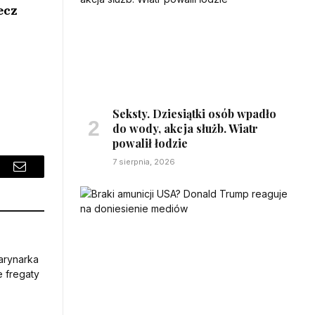
ecz
Seksty. Dziesiątki osób wpadło
do wody, akcja służb. Wiatr
powalił łodzie
7 sierpnia, 2026
sApp
Email