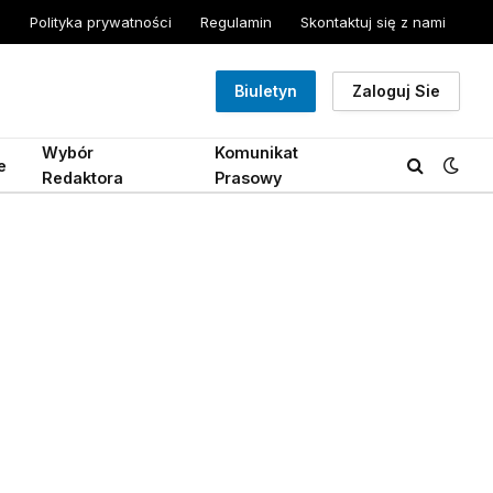
Polityka prywatności
Regulamin
Skontaktuj się z nami
Biuletyn
Zaloguj Sie
Wybór
Komunikat
e
Redaktora
Prasowy