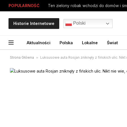
POPULARNOŚĆ
Ten zielony robak wchodzi do domów i śmi
Polski
Historie Internetowe
Aktualności
Polska
Lokalne
Świat
Strona Główna
»
Luksusowe auta Rosjan zniknęły z fińskich ulic. Nikt n