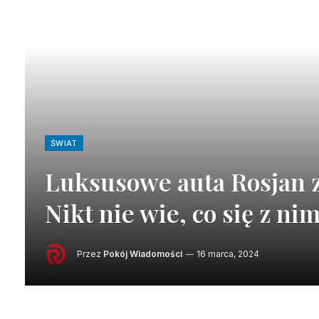
ŚWIAT
Luksusowe auta Rosjan zn
Nikt nie wie, co się z nim
Przez
Pokój Wiadomości
16 marca, 2024