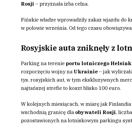
Rosji
– przyznała izba celna.
Fińskie władze wprowadziły zakaz wjazdu do 
w połowie września. Od tego czasu obowiązywał
Rosyjskie auta zniknęły z lot
Parking na terenie
portu lotniczego Helsin
rozpoczęciu wojny na
Ukrainie
– jak wyliczał
tys. rosyjskich aut, w tym ekskluzywnych mer
najtańszej strefie to koszt blisko 100 euro.
W kolejnych miesiącach, w miarę jak Finlandi
wschodnią granicę dla
obywateli Rosji
, licz
pozostawionych na lotniskowym parkingu syst