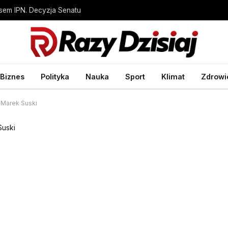
sem IPN. Decyzja Senatu
Biznes
Polityka
Nauka
Sport
Klimat
Zdrowi
i Marek Suski