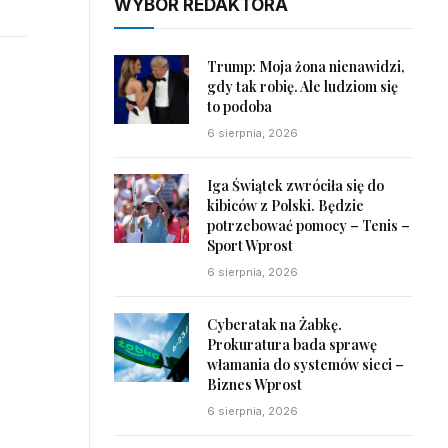
WYBÓR REDAKTORA
Trump: Moja żona nienawidzi,
gdy tak robię. Ale ludziom się
to podoba
6 sierpnia, 2026
Iga Świątek zwróciła się do
kibiców z Polski. Będzie
potrzebować pomocy – Tenis –
Sport Wprost
6 sierpnia, 2026
Cyberatak na Żabkę.
Prokuratura bada sprawę
włamania do systemów sieci –
Biznes Wprost
6 sierpnia, 2026