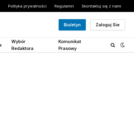
Polityka prywatności
Regulamin
Skontaktuj się z nami
Biuletyn
Zaloguj Sie
Wybór
Komunikat
e
Redaktora
Prasowy