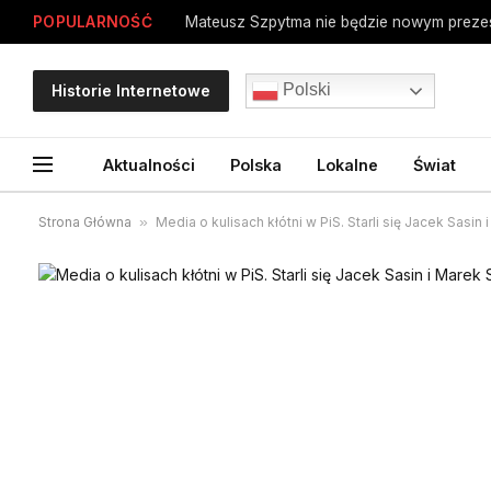
POPULARNOŚĆ
Mateusz Szpytma nie będzie nowym preze
Polski
Historie Internetowe
Aktualności
Polska
Lokalne
Świat
Strona Główna
»
Media o kulisach kłótni w PiS. Starli się Jacek Sasin 