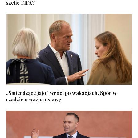
szefie FIFA?
„Śmierdzące jajo” wróci po wakacjach. Spór w
rządzie o ważną ustawę