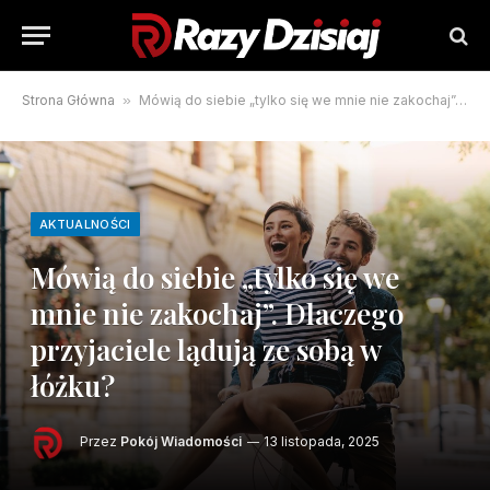
Strona Główna
»
Mówią do siebie „tylko się we mnie nie zakochaj”. Dlaczego przyjaciele lądują ze sobą w łóżku?
AKTUALNOŚCI
Mówią do siebie „tylko się we
mnie nie zakochaj”. Dlaczego
przyjaciele lądują ze sobą w
łóżku?
Przez
Pokój Wiadomości
13 listopada, 2025