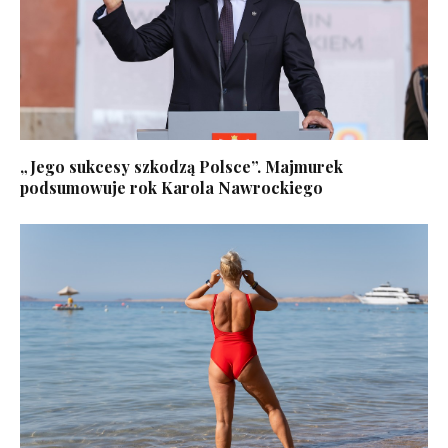
„Jego sukcesy szkodzą Polsce”. Majmurek
podsumowuje rok Karola Nawrockiego