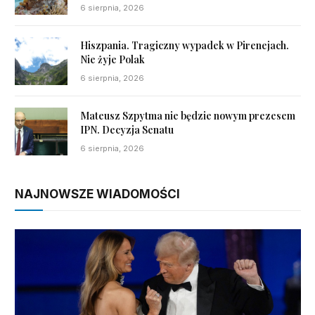
6 sierpnia, 2026
Hiszpania. Tragiczny wypadek w Pirenejach.
Nie żyje Polak
6 sierpnia, 2026
Mateusz Szpytma nie będzie nowym prezesem
IPN. Decyzja Senatu
6 sierpnia, 2026
NAJNOWSZE WIADOMOŚCI