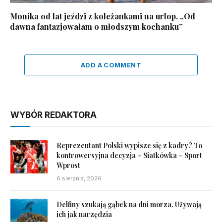
Monika od lat jeździ z koleżankami na urlop. „Od
dawna fantazjowałam o młodszym kochanku”
ADD A COMMENT
WYBÓR REDAKTORA
Reprezentant Polski wypisze się z kadry? To
kontrowersyjna decyzja – Siatkówka – Sport
Wprost
6 sierpnia, 2026
Delfiny szukają gąbek na dni morza. Używają
ich jak narzędzia