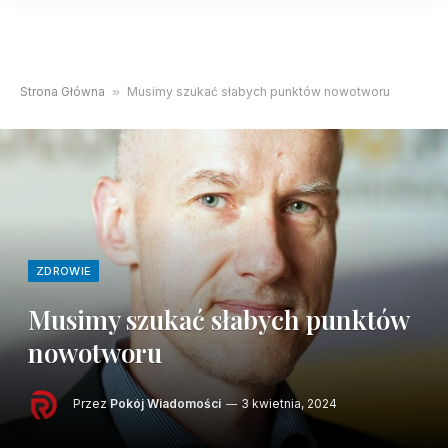
Strona Główna
»
Musimy szukać słabych punktów nowotworu
ZDROWIE
Musimy szukać słabych punktów
nowotworu
Przez
Pokój Wiadomości
3 kwietnia, 2024