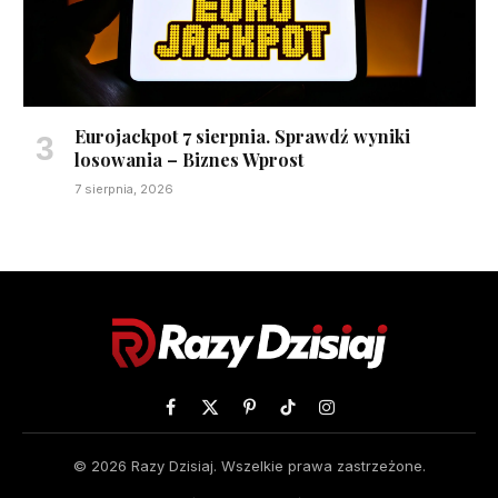
Eurojackpot 7 sierpnia. Sprawdź wyniki
losowania – Biznes Wprost
7 sierpnia, 2026
Facebook
X
Pinterest
TikTok
Instagram
(Twitter)
© 2026 Razy Dzisiaj. Wszelkie prawa zastrzeżone.