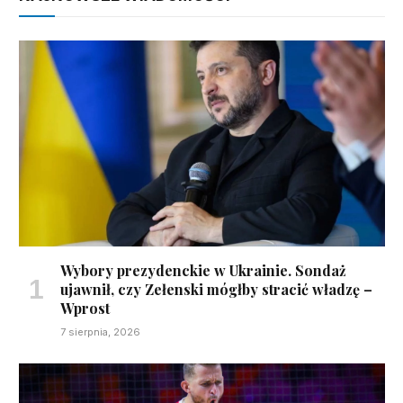
Wybory prezydenckie w Ukrainie. Sondaż
ujawnił, czy Zełenski mógłby stracić władzę –
Wprost
7 sierpnia, 2026