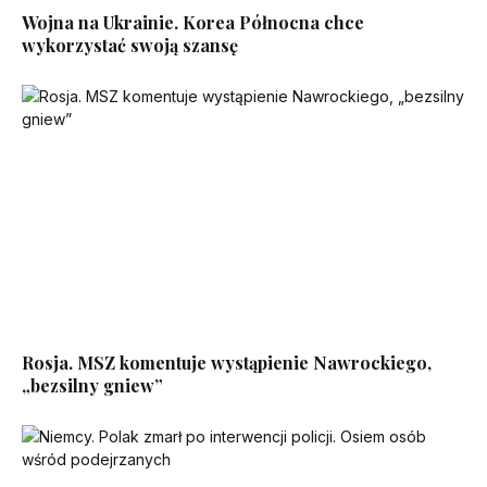
Wojna na Ukrainie. Korea Północna chce
wykorzystać swoją szansę
Rosja. MSZ komentuje wystąpienie Nawrockiego,
„bezsilny gniew”