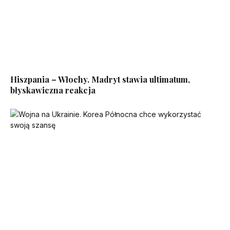
Hiszpania – Włochy. Madryt stawia ultimatum,
błyskawiczna reakcja