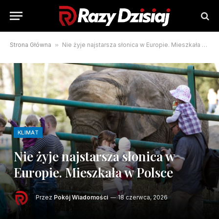
Strona Główna
»
Nie żyje najstarsza słonica w Europie. Mieszkała w Polsce
KLIMAT
Nie żyje najstarsza słonica w
Europie. Mieszkała w Polsce
Przez
Pokój Wiadomości
18 czerwca, 2026