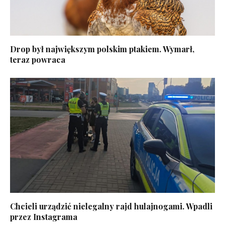
Drop był największym polskim ptakiem. Wymarł,
teraz powraca
Chcieli urządzić nielegalny rajd hulajnogami. Wpadli
przez Instagrama