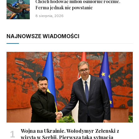
Chcieli hodować milion ośmiornic rocznie.
Ferma jednak nie powstanie
8 sierpnia, 2026
NAJNOWSZE WIADOMOŚCI
Wojna na Ukrainie. Wołodymyr Zełenski z
wizytą w Serbii. Pierwsza taka sytuacja