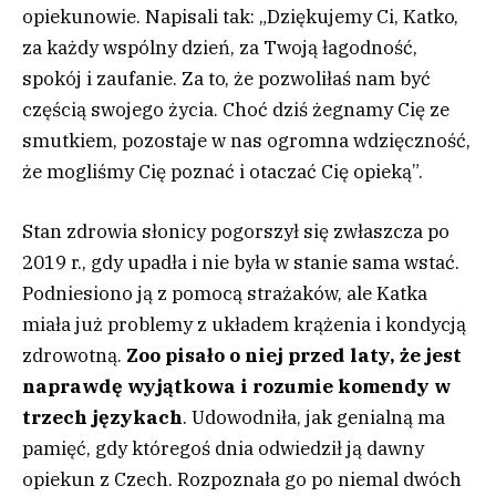
opiekunowie. Napisali tak: „Dziękujemy Ci, Katko,
za każdy wspólny dzień, za Twoją łagodność,
spokój i zaufanie. Za to, że pozwoliłaś nam być
częścią swojego życia. Choć dziś żegnamy Cię ze
smutkiem, pozostaje w nas ogromna wdzięczność,
że mogliśmy Cię poznać i otaczać Cię opieką”.
Stan zdrowia słonicy pogorszył się zwłaszcza po
2019 r., gdy upadła i nie była w stanie sama wstać.
Podniesiono ją z pomocą strażaków, ale Katka
miała już problemy z układem krążenia i kondycją
zdrowotną.
Zoo pisało o niej przed laty, że jest
naprawdę wyjątkowa i rozumie komendy w
trzech językach
. Udowodniła, jak genialną ma
pamięć, gdy któregoś dnia odwiedził ją dawny
opiekun z Czech. Rozpoznała go po niemal dwóch