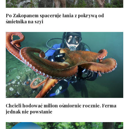
Po Zakopanem spaceruje łania z pokrywą od
śmietnika na szyi
Chcieli hodować milion ośmiornic rocznie. Ferma
jednak nie powstanie