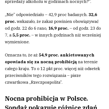
sprzedaży alkoholu w godzinach nocnych?”.
„Nie” odpowiedziało – 42,9 proc badanych.
32,6
proc.
wskazało, że zakaz powinien obowiązywać
od godz. 22 do 6 rano,
16,9 proc.
– od godz. 23 do
7, a
5,5 proc.
– w innych godzinach niż wcześniej
wymienione.
Oznacza to, że aż
54,9 proc. ankietowanych
opowiada się za nocną prohibicją
na terenie
całego kraju. To o 12 pkt proc. więcej niż odsetek
przeciwników tego rozwiązania – pisze
czwartkowa „Rzeczpospolita”.
Nocna prohibicja w Polsce.
Sondaż pokazuje różnice zdań