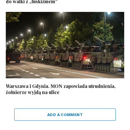
do walki z „tuskizmem”
Warszawa i Gdynia. MON zapowiada utrudnienia,
żołnierze wyjdą na ulice
ADD A COMMENT