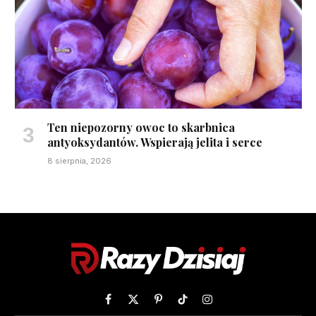
Ten niepozorny owoc to skarbnica
antyoksydantów. Wspierają jelita i serce
8 sierpnia, 2026
Facebook
X
Pinterest
TikTok
Instagram