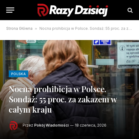
Strona Główna
»
Nocna prohibicja w Polsce. Sondaż: 55 proc. za zakazem w całym kraju
POLSKA
Nocna prohibicja w Polsce.
Sondaż: 55 proc. za zakazem w
całym kraju
Przez
Pokój Wiadomości
18 czerwca, 2026