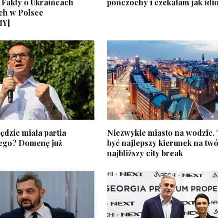
 Fakty o Ukraińcach
pończochy i czekałam jak idi
ch w Polsce
MY]
ędzie miała partia
Niezwykłe miasto na wodzie.
ego? Domenę już
być najlepszy kierunek na twó
najbliższy city break