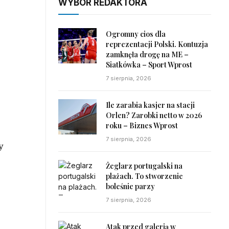
WYBÓR REDAKTORA
Ogromny cios dla
reprezentacji Polski. Kontuzja
zamknęła drogę na ME –
Siatkówka – Sport Wprost
7 sierpnia, 2026
o
Ile zarabia kasjer na stacji
Orlen? Zarobki netto w 2026
roku – Biznes Wprost
7 sierpnia, 2026
y
Żeglarz portugalski na
–
plażach. To stworzenie
boleśnie parzy
7 sierpnia, 2026
Atak przed galerią w