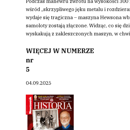
Podczas manewru zwrotu na wysokości 300 m
wśród „skrzypliwego jęku metalu i rozdzieran
wydaje się tragiczna – maszyna Hewsona wbija
samoloty zostają złączone. Widząc, co się d
wyskakują z zakleszczonych maszyn, w chwi
WIĘCEJ W NUMERZE
nr
5
04.09.2025