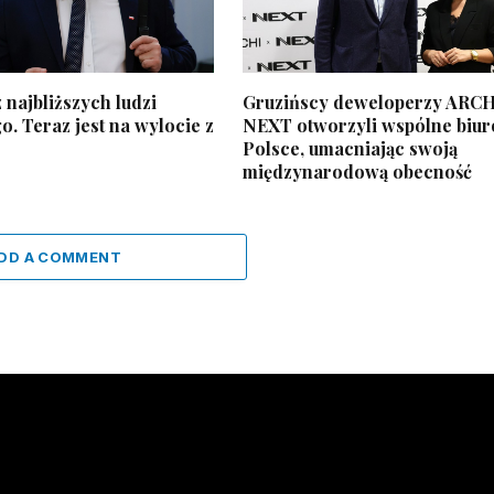
 najbliższych ludzi
Gruzińscy deweloperzy ARCH
. Teraz jest na wylocie z
NEXT otworzyli wspólne biur
Polsce, umacniając swoją
międzynarodową obecność
DD A COMMENT