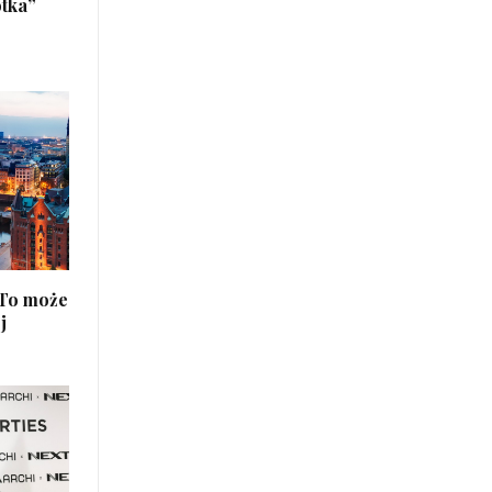
otka”
 To może
j