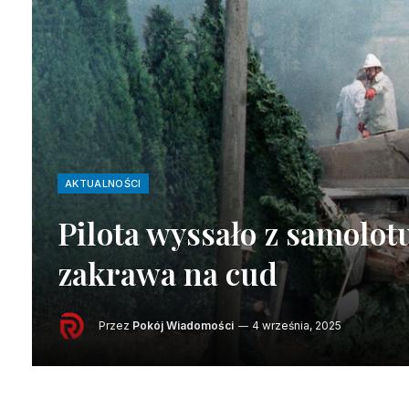
AKTUALNOŚCI
Pilota wyssało z samolotu.
zakrawa na cud
Przez
Pokój Wiadomości
4 września, 2025