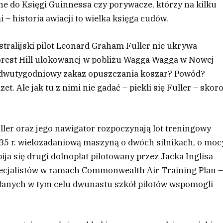
ne do Księgi Guinnessa czy porywacze, którzy na kilku
– historia awiacji to wielka księga cudów.
ustralijski pilot Leonard Graham Fuller nie ukrywa
rest Hill ulokowanej w pobliżu Wagga Wagga w Nowej
go dwutygodniowy zakaz opuszczania koszar? Powód?
. Ale jak tu z nimi nie gadać – piekli się Fuller – skor
uller oraz jego nawigator rozpoczynają lot treningowy
 r. wielozadaniową maszyną o dwóch silnikach, o moc
ja się drugi dolnopłat pilotowany przez Jacka Inglisa
pecjalistów w ramach Commonwealth Air Training Plan 
ołanych w tym celu dwunastu szkół pilotów wspomogli