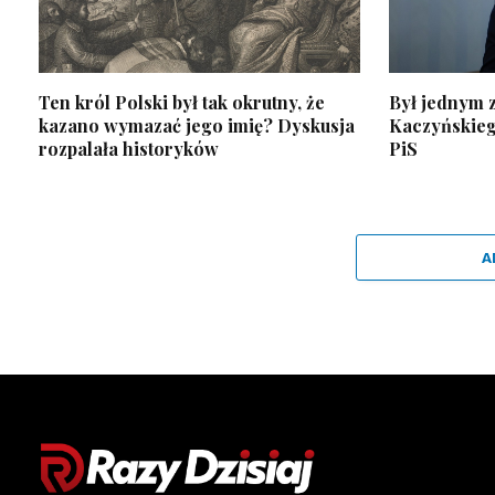
Ten król Polski był tak okrutny, że
Był jednym z
kazano wymazać jego imię? Dyskusja
Kaczyńskiego
rozpalała historyków
PiS
A