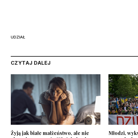
UDZIAŁ
CZYTAJ DALEJ
Żyją jak białe małżeństwo, ale nie
Młodzi, wyks