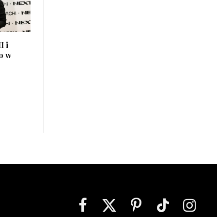
I i
o w
Facebook
X
Pinterest
TikTok
Instagra