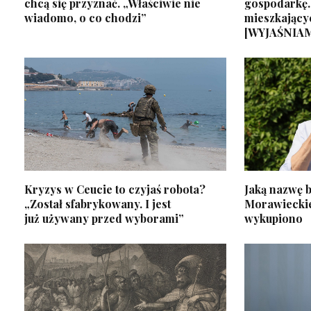
chcą się przyznać. „Właściwie nie
gospodarkę.
wiadomo, o co chodzi”
mieszkający
[WYJAŚNIA
Kryzys w Ceucie to czyjaś robota?
Jaką nazwę b
„Został sfabrykowany. I jest
Morawiecki
już używany przed wyborami”
wykupiono