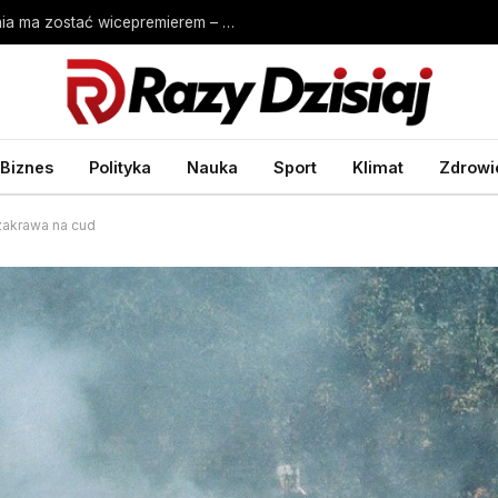
Powrót znanego polityka? Szymon Hołownia ma zostać wicepremierem – Wprost
Biznes
Polityka
Nauka
Sport
Klimat
Zdrowi
 zakrawa na cud