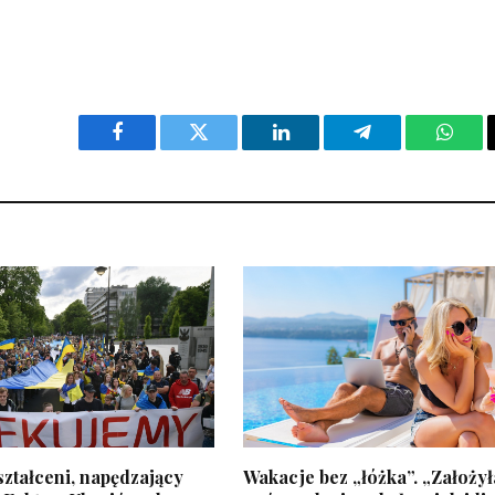
Facebook
Twitter
LinkedIn
Telegram
What
ztałceni, napędzający
Wakacje bez „łóżka”. „Założy