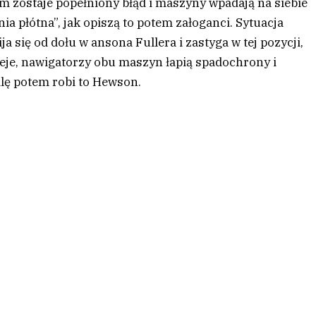
 zostaje popełniony błąd i maszyny wpadają na siebie
ia płótna”, jak opiszą to potem załoganci. Sytuacja
 się od dołu w ansona Fullera i zastyga w tej pozycji,
zieje, nawigatorzy obu maszyn łapią spadochrony i
lę potem robi to Hewson.