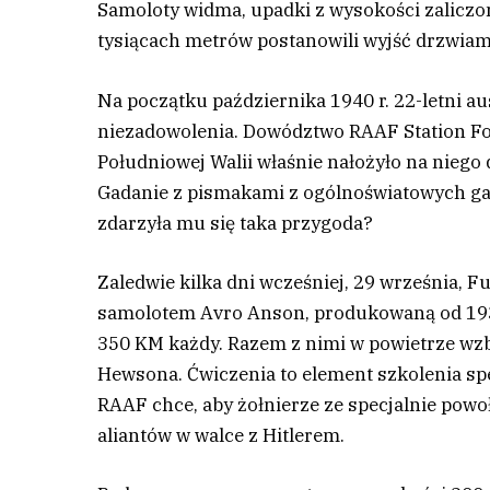
Samoloty widma, upadki z wysokości zaliczo
tysiącach metrów postanowili wyjść drzwiami 
N
a początku października 1940 r. 22-letni a
niezadowolenia. Dowództwo RAAF Station Fo
Południowej Walii właśnie nałożyło na nie
Gadanie z pismakami z ogólnoświatowych gazet
zdarzyła mu się taka przygoda?
Zaledwie kilka dni wcześniej, 29 września, F
samolotem Avro Anson, produkowaną od 1935
350 KM każdy. Razem z nimi w powietrze wzbi
Hewsona. Ćwiczenia to element szkolenia s
RAAF chce, aby żołnierze ze specjalnie pow
aliantów w walce z Hitlerem.