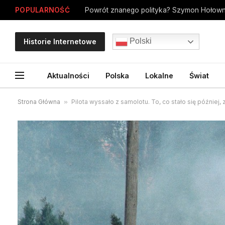
POPULARNOŚĆ
Polski
Historie Internetowe
Aktualności
Polska
Lokalne
Świat
Strona Główna
»
Pilota wyssało z samolotu. To, co stało się później,