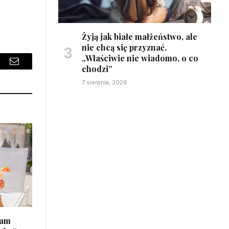
Żyją jak białe małżeństwo, ale
nie chcą się przyznać.
„Właściwie nie wiadomo, o co
chodzi”
sApp
Email
7 sierpnia, 2026
łam