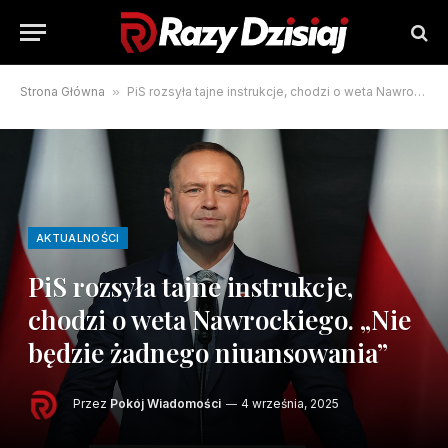
Strona Główna
»
PiS rozsyła tajne instrukcje, chodzi o weta Nawrockiego. „Nie będzie żadnego niuansowania”
AKTUALNOŚCI
PiS rozsyła tajne instrukcje,
chodzi o weta Nawrockiego. „Nie
będzie żadnego niuansowania”
Przez
Pokój Wiadomości
4 września, 2025