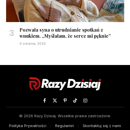
Pozwała syna o utrudnianie spotkań z
wnukiem. „Myślałam, że serce mi pęknie”
9 sierpnia, 2026
Facebook
X
Pinterest
TikTok
Instagram
(Twitter)
© 2026 Razy Dzisiaj. Wszelkie prawa zastrzeżone.
Polityka Prywatności
Regulamin
Skontaktuj się z nami