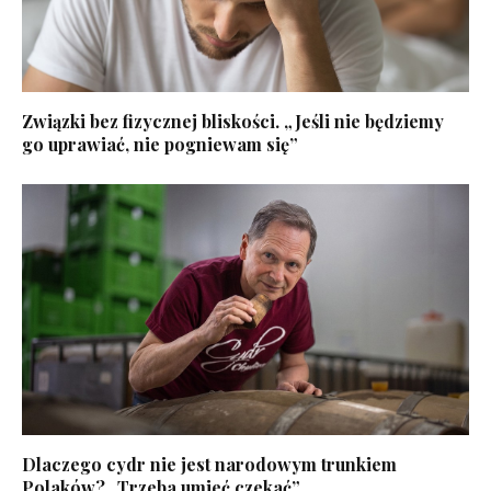
Związki bez fizycznej bliskości. „Jeśli nie będziemy
go uprawiać, nie pogniewam się”
Dlaczego cydr nie jest narodowym trunkiem
Polaków? „Trzeba umieć czekać”