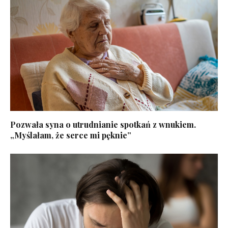
Pozwała syna o utrudnianie spotkań z wnukiem.
„Myślałam, że serce mi pęknie”