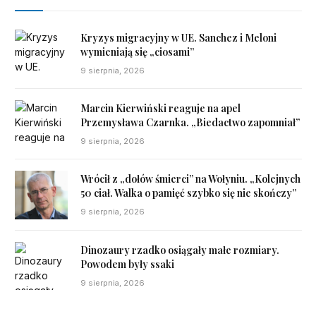
Kryzys migracyjny w UE. Sanchez i Meloni
wymieniają się „ciosami”
9 sierpnia, 2026
Marcin Kierwiński reaguje na apel
Przemysława Czarnka. „Biedactwo zapomniał”
9 sierpnia, 2026
Wrócił z „dołów śmierci” na Wołyniu. „Kolejnych
50 ciał. Walka o pamięć szybko się nie skończy”
9 sierpnia, 2026
Dinozaury rzadko osiągały małe rozmiary.
Powodem były ssaki
9 sierpnia, 2026