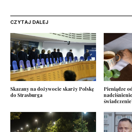
CZYTAJ DALEJ
Skazany na dożywocie skarży Polskę
Pieniądze o
do Strasburga
nadciśnienie
świadczenie