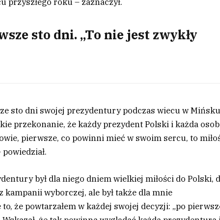
u przyszłego roku – zaznaczył.
ze sto dni. „To nie jest zwykły
e sto dni swojej prezydentury podczas wiecu w Mińsk
ie przekonanie, że każdy prezydent Polski i każda oso
rowie, pierwsze, co powinni mieć w swoim sercu, to miło
– powiedział.
dentury był dla niego dniem wielkiej miłości do Polski, 
a z kampanii wyborczej, ale był także dla mnie
to, że powtarzałem w każdej swojej decyzji: „po pierwsz
. Wskazał, że tak powinna wyglądać każda prezydentura 