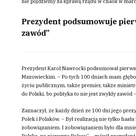
nie pójdziemy za sprawą rządu w chaos w marc
Prezydent podsumowuje pierws
zawód”
Prezydent Karol Nawrocki podsumował pierwsz
Mazowieckim. – Po tych 100 dniach mam głębok
życiu publicznym, także premier, także minist
do Polski, bo polityka to nie jest zwykły zawód 
Zaznaczył, że każdy dzień ze 100 dni jego prezy
Polek i Polaków. – Był realizacją nie tylko hasł
zobowiązaniem. I zobowiązaniem było dla mnie 
Polska, po pierwsze Polacy” – mówił prezydent