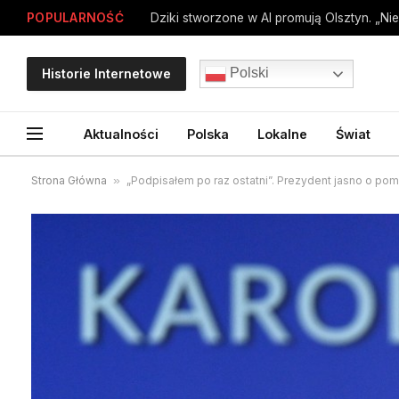
POPULARNOŚĆ
Dziki stworzone w AI promują Olsztyn. „Nie
Polski
Historie Internetowe
Aktualności
Polska
Lokalne
Świat
Strona Główna
»
„Podpisałem po raz ostatni”. Prezydent jasno o po