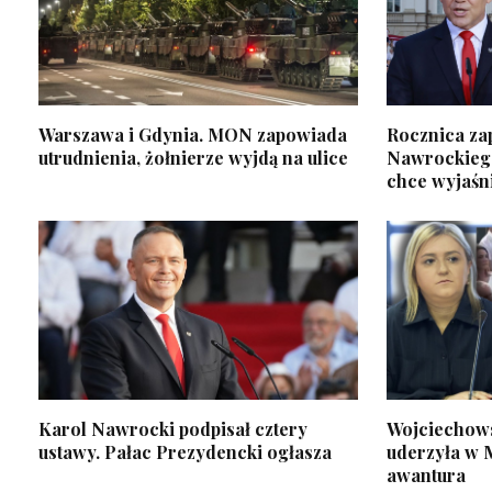
Warszawa i Gdynia. MON zapowiada
Rocznica za
utrudnienia, żołnierze wyjdą na ulice
Nawrockiego
chce wyjaśn
Karol Nawrocki podpisał cztery
Wojciechow
ustawy. Pałac Prezydencki ogłasza
uderzyła w 
awantura