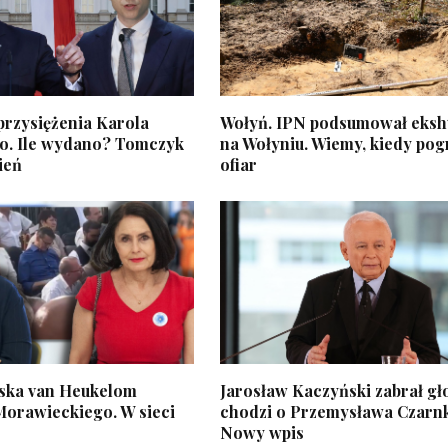
przysiężenia Karola
Wołyń. IPN podsumował eks
. Ile wydano? Tomczyk
na Wołyniu. Wiemy, kiedy pog
ień
ofiar
ska van Heukelom
Jarosław Kaczyński zabrał gł
Morawieckiego. W sieci
chodzi o Przemysława Czarn
Nowy wpis