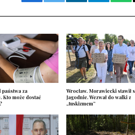
Facebook
Twitter
LinkedIn
Telegram
What
d państwa za
Wrocław. Morawiecki stawił s
. Kto może dostać
Jagodnie. Wezwał do walki z
?
„tuskizmem”