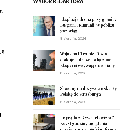
WYBÓR REDAKTORA
ego
Eksplozja drona przy granicy
Bułgarii i Rumunii. W pobliżu
gazociąg
8 sierpnia, 2026
ję
Wojna na Ukrainie. Rosja
atakuje, uderzenia łączone.
Eksperci wzywają do zmiany
8 sierpnia, 2026
Skazany na dożywocie skarży
Polskę do Strasburga
8 sierpnia, 2026
d
Ile prądu zużywa telewizor?
i
Koszt godziny oglądania i
miesięczne rachunki – Biznes