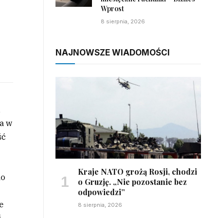
Wprost
8 sierpnia, 2026
NAJNOWSZE WIADOMOŚCI
u
ba w
ść
Kraje NATO grożą Rosji, chodzi
do
o Gruzję. „Nie pozostanie bez
odpowiedzi”
e
8 sierpnia, 2026
i