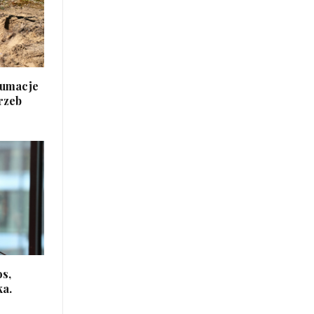
humacje
rzeb
os,
ka.