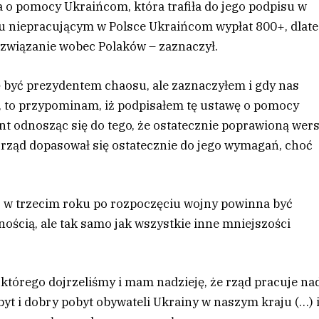
a o pomocy Ukraińcom, która trafiła do jego podpisu w
iu niepracującym w Polsce Ukraińcom wypłat 800+, dlat
rozwiązanie wobec Polaków – zaznaczył.
ę być prezydentem chaosu, ale zaznaczyłem i gdy nas
, to przypominam, iż podpisałem tę ustawę o pomocy
nt odnosząc się do tego, że ostatecznie poprawioną wers
 rząd dopasował się ostatecznie do jego wymagań, choć
uż w trzecim roku po rozpoczęciu wojny powinna być
ością, ale tak samo jak wszystkie inne mniejszości
tórego dojrzeliśmy i mam nadzieję, że rząd pracuje na
yt i dobry pobyt obywateli Ukrainy w naszym kraju (…) 