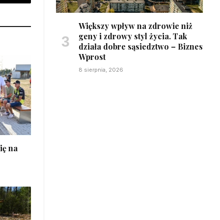
sApp
Email
Większy wpływ na zdrowie niż
geny i zdrowy styl życia. Tak
działa dobre sąsiedztwo – Biznes
Wprost
8 sierpnia, 2026
ię na