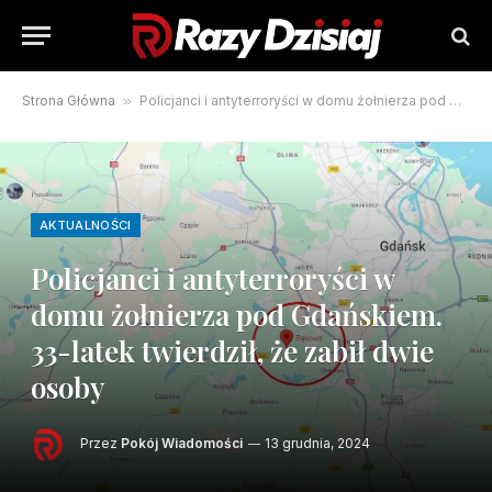
Strona Główna
»
Policjanci i antyterroryści w domu żołnierza pod Gdańskiem. 33-latek twierdził, że zabił dwie osoby
AKTUALNOŚCI
Policjanci i antyterroryści w
domu żołnierza pod Gdańskiem.
33-latek twierdził, że zabił dwie
osoby
Przez
Pokój Wiadomości
13 grudnia, 2024