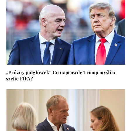
„Próżny półgłówek” Co naprawdę Trump myśli o
szefie FIFA?