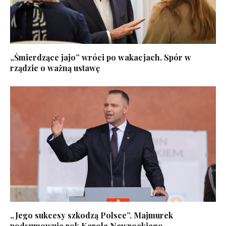
„Śmierdzące jajo” wróci po wakacjach. Spór w
rządzie o ważną ustawę
„Jego sukcesy szkodzą Polsce”. Majmurek
podsumowuje rok Karola Nawrockiego