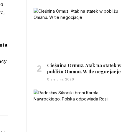
po
ra,
mia
acy
Cieśnina Ormuz. Atak na statek w
pobliżu Omanu. W tle negocjacje
8 sierpnia, 2026
 i