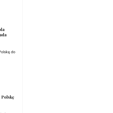
ola
iada
 Polskę