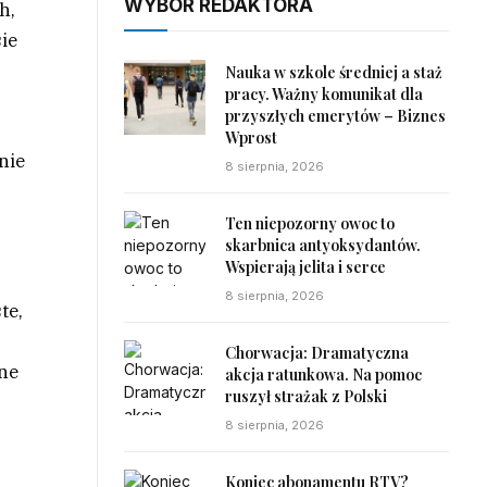
WYBÓR REDAKTORA
h,
sie
Nauka w szkole średniej a staż
pracy. Ważny komunikat dla
przyszłych emerytów – Biznes
Wprost
 nie
8 sierpnia, 2026
Ten niepozorny owoc to
skarbnica antyoksydantów.
Wspierają jelita i serce
8 sierpnia, 2026
te,
Chorwacja: Dramatyczna
żne
akcja ratunkowa. Na pomoc
ruszył strażak z Polski
8 sierpnia, 2026
Koniec abonamentu RTV?