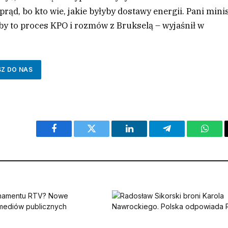
rąd, bo kto wie, jakie byłyby dostawy energii. Pani mini
łoby to proces KPO i rozmów z Brukselą – wyjaśnił w
SZ DO NAS
Facebook
Twitter
LinkedIn
Telegram
What