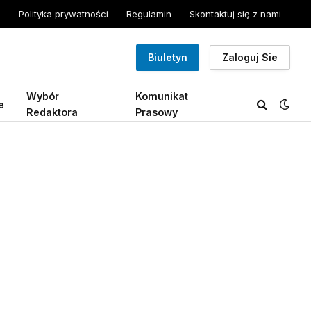
Polityka prywatności
Regulamin
Skontaktuj się z nami
Biuletyn
Zaloguj Sie
Wybór
Komunikat
e
Redaktora
Prasowy