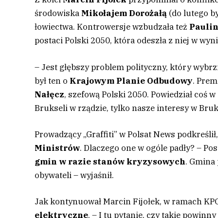
środowiska
Mikołajem Dorożałą
(do lutego b
łowiectwa. Kontrowersje wzbudzała też
Pauli
postaci Polski 2050, która odeszła z niej w wy
– Jest głębszy problem polityczny, który wyb
był ten o
Krajowym Planie Odbudowy
. Prem
Nałęcz
, szefową Polski 2050. Powiedział coś w 
Brukseli w rządzie, tylko nasze interesy w Bruk
Prowadzący „Graffiti” w Polsat News podkreślił
Ministrów
. Dlaczego one w ogóle padły? – Po
gmin w razie stanów kryzysowych
. Gmina 
obywateli – wyjaśnił.
Jak kontynuował Marcin Fijołek, w ramach KP
elektryczne
. – I tu pytanie, czy takie powin