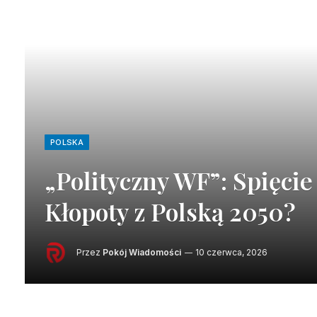
POLSKA
„Polityczny WF”: Spięcie
Kłopoty z Polską 2050?
Przez
Pokój Wiadomości
10 czerwca, 2026