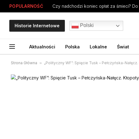
POPULARNOŚĆ
Czy nadchodzi koniec opłat za śmieci? Do S
Polski
Historie Internetowe
Aktualności
Polska
Lokalne
Świat
Strona Główna
»
„Polityczny WF”: Spięcie Tusk – Pełczyńska-Nałęcz.