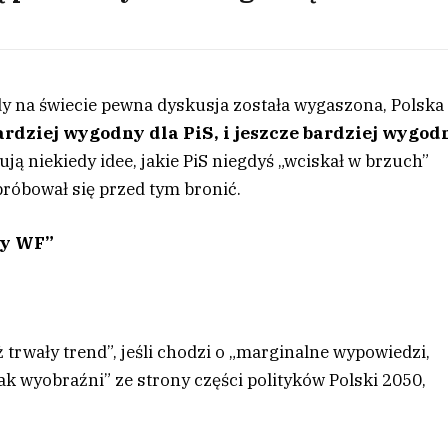
y na świecie pewna dyskusja została wygaszona, Polska
bardziej wygodny dla PiS, i jeszcze bardziej wygod
ują niekiedy idee, jakie PiS niegdyś „wciskał w brzuch”
 próbował się przed tym bronić.
ny WF”
ż trwały trend”, jeśli chodzi o „marginalne wypowiedzi,
ak wyobraźni” ze strony części polityków Polski 2050,