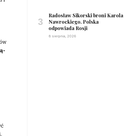
Radosław Sikorski broni Karola
Nawrockiego. Polska
odpowiada Rosji
8 sierpnia, 2026
tów
ą-
yć
i
,