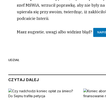
szef MSWiA, wrzucił poprawkę, aby nie były na p
upierała się przy swoim, twierdząc, iż zakłóci
podcaście Interii.
Masz sugestie, uwagi albo widzisz błąd?
NAPI
UDZIAŁ
CZYTAJ DALEJ