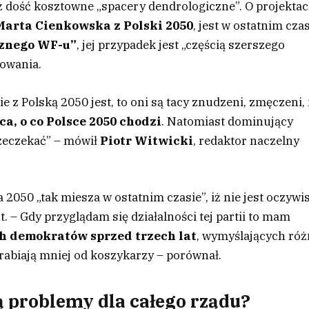
ż dość kosztowne „spacery dendrologiczne”. O projektac
Marta Cienkowska z Polski 2050
, jest w ostatnim cza
cznego WF-u”
, jej przypadek jest „częścią szerszego
owania.
nie z Polską 2050 jest, to oni są tacy znudzeni, zmęczeni,
ca, o co Polsce 2050 chodzi
. Natomiast dominujący
rzeczekać” – mówił
Piotr Witwicki
, redaktor naczelny
2050 „tak miesza w ostatnim czasie”, iż nie jest oczywis
t. – Gdy przyglądam się działalności tej partii to mam
 demokratów sprzed trzech lat
, wymyślających ró
rabiają mniej od koszykarzy – porównał.
ą problemy dla całego rządu?