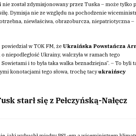
i
nie został zdymisjonowany przez Tuska – może tylko 
 siłę. Dymisja nie ze względu na pochodzenie wiceminist
otrzebna, niewłaściwa, obrazoburcza, niepatriotyczna –
o powiedział w TOK FM, że
Ukraińska Powstańcza Ar
a o niepodległość Ukrainy, walczyła w ramach tego
wietami i to była taka walka beznadziejna”. – To byli t
ymi konotacjami tego słowa, trochę tacy
ukraińscy
usk starł się z Pełczyńską-Nałęcz
ie, jaki wybuchł między PSL-em a wiceministrem klimatu