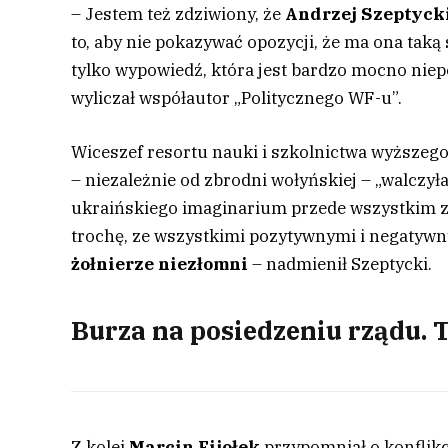
– Jestem też zdziwiony, że
Andrzej Szeptyck
to, aby nie pokazywać opozycji, że ma ona taką
tylko wypowiedź, która jest bardzo mocno niep
wyliczał współautor „Politycznego WF-u”.
Wiceszef resortu nauki i szkolnictwa wyższeg
– niezależnie od zbrodni wołyńskiej – „walczył
ukraińskiego imaginarium przede wszystkim z So
trochę, ze wszystkimi pozytywnymi i negatywn
żołnierze niezłomni
– nadmienił Szeptycki.
Burza na posiedzeniu rządu. T
Z kolei
Marcin Fijołek
przypomniał o konflikc