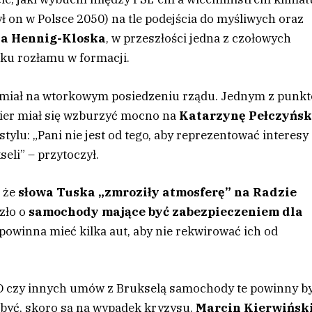
ył on w Polsce 2050) na tle podejścia do myśliwych oraz
na Hennig-Kloska
, w przeszłości jedna z czołowych
niku rozłamu w formacji.
rzmiał na wtorkowym posiedzeniu rządu. Jednym z punk
ier miał się wzburzyć mocno na
Katarzynę Pełczyńsk
stylu: „Pani nie jest od tego, aby reprezentować interesy
seli” – przytoczył.
, że
słowa Tuska „zmroziły atmosferę” na Radzie
szło o
samochody mające być zabezpieczeniem dla
powinna mieć kilka aut, aby nie rekwirować ich od
O czy innych umów z Brukselą samochody te powinny b
ny być, skoro są na wypadek kryzysu.
Marcin Kierwińsk