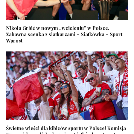
Nikola Grbić w nowym „wcieleniu” w Polsce.
Zabawna scenka z siatkarzami – Siatkówka – Sport
Wprost
Świetne wieści dla kibiców sportu w Polsce! Komisja