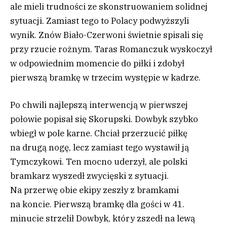
ale mieli trudności ze skonstruowaniem solidnej
sytuacji. Zamiast tego to Polacy podwyższyli
wynik. Znów Biało-Czerwoni świetnie spisali się
przy rzucie rożnym. Taras Romanczuk wyskoczył
w odpowiednim momencie do piłki i zdobył
pierwszą bramkę w trzecim występie w kadrze.
Po chwili najlepszą interwencją w pierwszej
połowie popisał się Skorupski. Dowbyk szybko
wbiegł w pole karne. Chciał przerzucić piłkę
na drugą nogę, lecz zamiast tego wystawił ją
Tymczykowi. Ten mocno uderzył, ale polski
bramkarz wyszedł zwycięski z sytuacji.
Na przerwę obie ekipy zeszły z bramkami
na koncie. Pierwszą bramkę dla gości w 41.
minucie strzelił Dowbyk, który zszedł na lewą