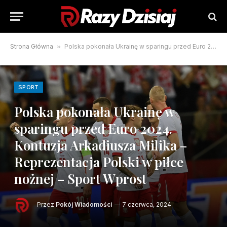
Strona Główna
»
Polska pokonała Ukrainę w sparingu przed Euro 2024. Kontuzja Arkadiusza Milika – Reprezentacja Polski w piłce nożnej – Sport Wprost
SPORT
Polska pokonała Ukrainę w
sparingu przed Euro 2024.
Kontuzja Arkadiusza Milika –
Reprezentacja Polski w piłce
nożnej – Sport Wprost
Przez
Pokój Wiadomości
7 czerwca, 2024