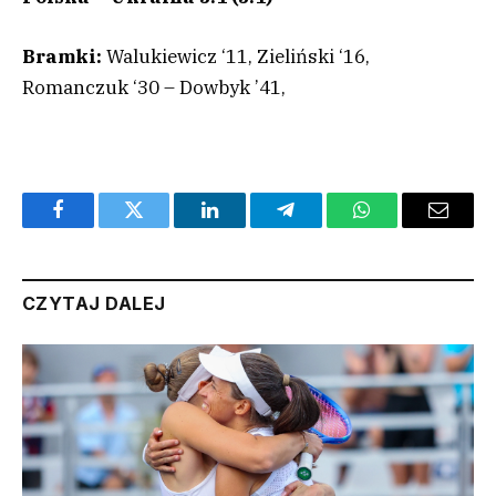
Bramki:
Walukiewicz ‘11, Zieliński ‘16,
Romanczuk ‘30 – Dowbyk ’41,
Facebook
Twitter
LinkedIn
Telegram
WhatsApp
Email
CZYTAJ DALEJ