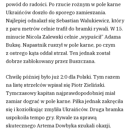
powód do radości. Po rzucie rożnym w pole karne
Ukraińców doszło do sporego zamieszania.
Najlepiej odnalazł się Sebastian Walukiewicz, który
z paru metrów celnie trafił do bramki rywali. W 15.
minucie Nicola Zalewski celnie „wypuścił” Adama
Buksę. Napastnik ruszył w pole karne, po czym
z ostrego kąta oddał strzał. Ten jednak został
dobrze zablokowany przez Buszczana.
Chwilę później było już 2:0 dla Polski. Tym razem
na listę strzelców wpisał się Piotr Zieliński.
Tymczasowy kapitan najprawdopodobniej miał
zamiar dograć w pole karne. Piłka jednak zakręciła
się i koziołkując zmyliła Ukraińców. Druga bramka
uspokoiła tempo gry. Rywale za sprawą
skutecznego Artema Dowbyka szukali okazji,