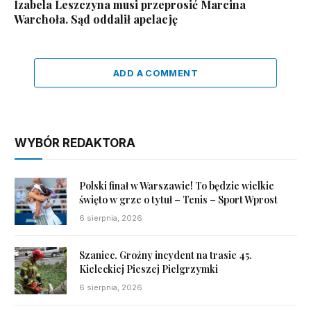
Izabela Leszczyna musi przeprosić Marcina
Warchoła. Sąd oddalił apelację
ADD A COMMENT
WYBÓR REDAKTORA
Polski finał w Warszawie! To będzie wielkie
święto w grze o tytuł – Tenis – Sport Wprost
6 sierpnia, 2026
Szaniec. Groźny incydent na trasie 45.
Kieleckiej Pieszej Pielgrzymki
6 sierpnia, 2026