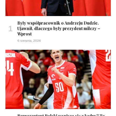
Były współpracownik o Andrzeju Dudzie.
Ujawnił, dlaczego były prezydent milczy –
Wprost
6 sierpnia, 2026
Reprezentant Polski wypisze się z kadry? To