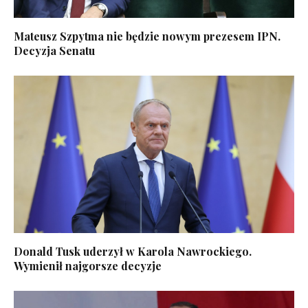
Mateusz Szpytma nie będzie nowym prezesem IPN.
Decyzja Senatu
Donald Tusk uderzył w Karola Nawrockiego.
Wymienił najgorsze decyzje