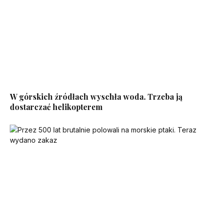
W górskich źródłach wyschła woda. Trzeba ją
dostarczać helikopterem