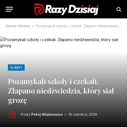
Strona Główna
»
Pozamykali szkoły i czekali. Złapano niedźwiedzia, który siał grozę
KLIMAT
Pozamykali szkoły i czekali.
Złapano niedźwiedzia, który siał
grozę
Przez
Pokój Wiadomości
10 czerwca, 2026