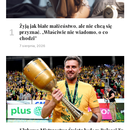
Żyją jak białe małżeństwo, ale nie chcą się
przyznać. „Właściwie nie wiadomo, o co
chodzi”
7 sierpnia, 2026