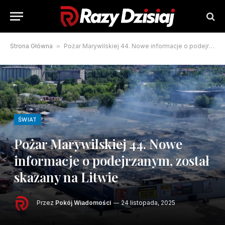
Strona Główna
»
Pożar Marywilskiej 44. Nowe informacje o podejrzanym, został skazany na Litwie
ŚWIAT
Pożar Marywilskiej 44. Nowe
informacje o podejrzanym, został
skazany na Litwie
Przez
Pokój Wiadomości
24 listopada, 2025