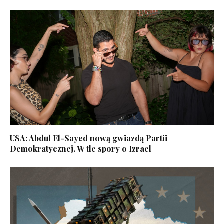
USA: Abdul El-Sayed nową gwiazdą Partii
Demokratycznej. W tle spory o Izrael