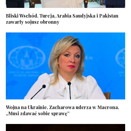
Bliski Wschód. Turcja, Arabia Saudyjska i Pakistan
zawarły sojusz obronny
Wojna na Ukrainie. Zacharowa uderza w Macrona.
„Musi zdawać sobie sprawę”