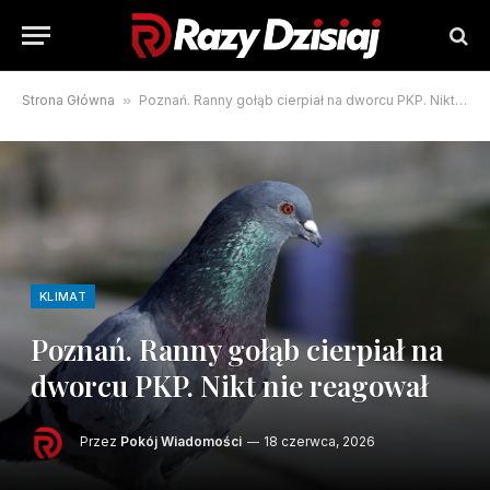
Strona Główna
»
Poznań. Ranny gołąb cierpiał na dworcu PKP. Nikt nie reagował
KLIMAT
Poznań. Ranny gołąb cierpiał na
dworcu PKP. Nikt nie reagował
Przez
Pokój Wiadomości
18 czerwca, 2026