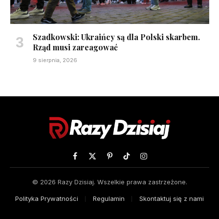
Szadkowski: Ukraińcy są dla Polski skarbem.
Rząd musi zareagować
9 sierpnia, 2026
Facebook
X
Pinterest
TikTok
Instagram
(Twitter)
© 2026 Razy Dzisiaj. Wszelkie prawa zastrzeżone.
Polityka Prywatności
Regulamin
Skontaktuj się z nami