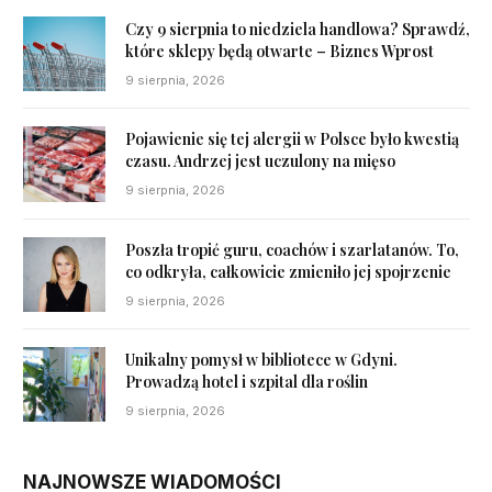
Czy 9 sierpnia to niedziela handlowa? Sprawdź,
które sklepy będą otwarte – Biznes Wprost
9 sierpnia, 2026
Pojawienie się tej alergii w Polsce było kwestią
czasu. Andrzej jest uczulony na mięso
9 sierpnia, 2026
Poszła tropić guru, coachów i szarlatanów. To,
co odkryła, całkowicie zmieniło jej spojrzenie
9 sierpnia, 2026
Unikalny pomysł w bibliotece w Gdyni.
Prowadzą hotel i szpital dla roślin
9 sierpnia, 2026
NAJNOWSZE WIADOMOŚCI