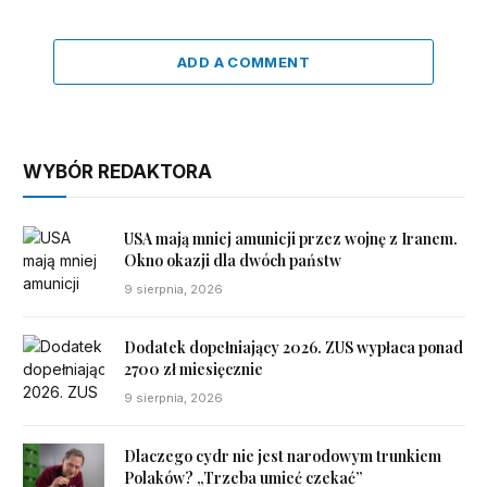
ADD A COMMENT
WYBÓR REDAKTORA
USA mają mniej amunicji przez wojnę z Iranem.
Okno okazji dla dwóch państw
9 sierpnia, 2026
Dodatek dopełniający 2026. ZUS wypłaca ponad
2700 zł miesięcznie
9 sierpnia, 2026
Dlaczego cydr nie jest narodowym trunkiem
Polaków? „Trzeba umieć czekać”