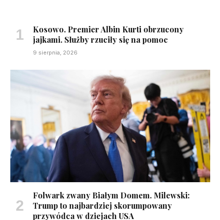
Kosowo. Premier Albin Kurti obrzucony
jajkami. Służby rzuciły się na pomoc
9 sierpnia, 2026
Folwark zwany Białym Domem. Milewski:
Trump to najbardziej skorumpowany
przywódca w dziejach USA