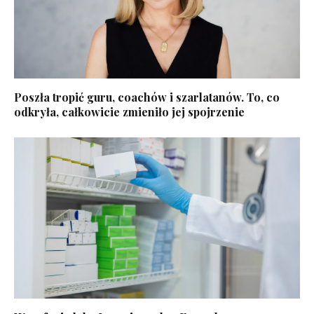
Poszła tropić guru, coachów i szarlatanów. To, co
odkryła, całkowicie zmieniło jej spojrzenie