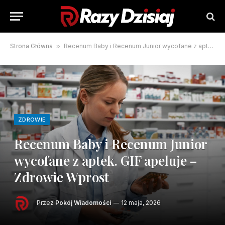
Strona Główna
»
Recenum Baby i Recenum Junior wycofane z aptek. GIF apeluje – Zdrowie Wprost
ZDROWIE
Recenum Baby i Recenum Junior
wycofane z aptek. GIF apeluje –
Zdrowie Wprost
Przez
Pokój Wiadomości
12 maja, 2026