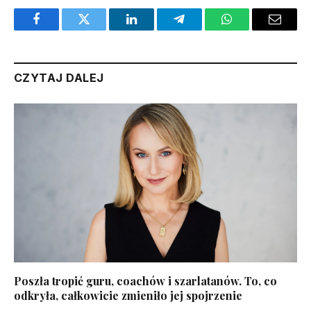
Facebook
Twitter
LinkedIn
Telegram
WhatsApp
Email
CZYTAJ DALEJ
Poszła tropić guru, coachów i szarlatanów. To, co
odkryła, całkowicie zmieniło jej spojrzenie