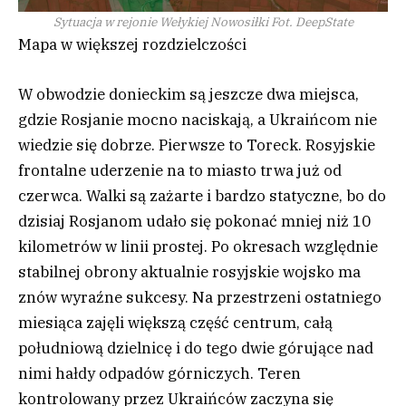
Sytuacja w rejonie Wełykiej Nowosiłki
Fot. DeepState
Mapa w większej rozdzielczości
W obwodzie donieckim są jeszcze dwa miejsca,
gdzie Rosjanie mocno naciskają, a Ukraińcom nie
wiedzie się dobrze. Pierwsze to Toreck. Rosyjskie
frontalne uderzenie na to miasto trwa już od
czerwca. Walki są zażarte i bardzo statyczne, bo do
dzisiaj Rosjanom udało się pokonać mniej niż 10
kilometrów w linii prostej. Po okresach względnie
stabilnej obrony aktualnie rosyjskie wojsko ma
znów wyraźne sukcesy. Na przestrzeni ostatniego
miesiąca zajęli większą część centrum, całą
południową dzielnicę i do tego dwie górujące nad
nimi hałdy odpadów górniczych. Teren
kontrolowany przez Ukraińców zaczyna się