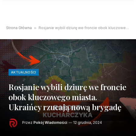
Strona Główna
»
Rosjanie wybili dziurę we froncie obok kluczowego miasta. Ukraińcy rzucają nową brygadę
AKTUALNOŚCI
Rosjanie wybili dziurę we froncie
obok kluczowego miasta.
Ukraińcy rzucają nową brygadę
Przez
Pokój Wiadomości
12 grudnia, 2024