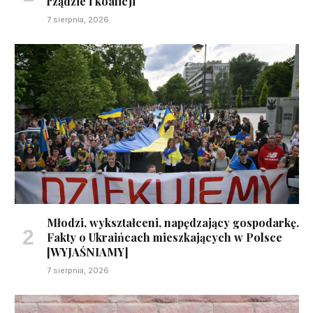
rządzie i koalicji
7 sierpnia, 2026
Młodzi, wykształceni, napędzający gospodarkę.
Fakty o Ukraińcach mieszkających w Polsce
[WYJAŚNIAMY]
7 sierpnia, 2026