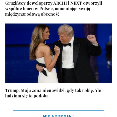
Gruzińscy deweloperzy ARCHI i NEXT otworzyli
wspólne biuro w Polsce, umacniając swoją
międzynarodową obecność
Trump: Moja żona nienawidzi, gdy tak robię. Ale
ludziom się to podoba
ADD A COMMENT