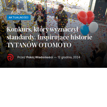
AKTUALNOŚCI
Konkurs, który wyznaczył
standardy. Inspirujące historie
TYTANÓW OTOMOTO
Przez
Pokój Wiadomości
12 grudnia, 2024
Zaledwie jedno doskonale przygotowane
ogłoszenie może otworzyć drzwi do
sukcesu na skalę ogólnopolską.
Niezależnie od tego, czy sprzedajesz auta