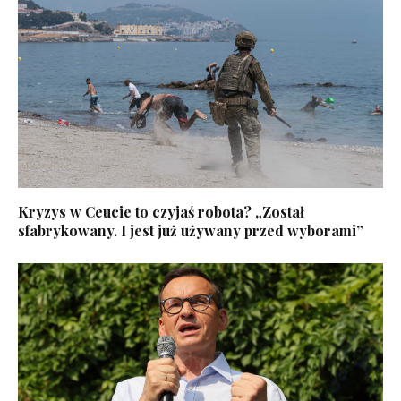
Kryzys w Ceucie to czyjaś robota? „Został
sfabrykowany. I jest już używany przed wyborami”