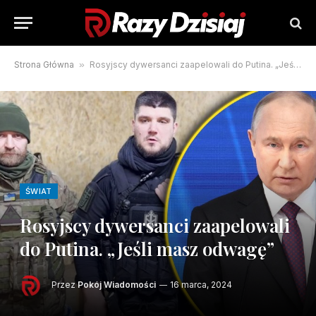
Strona Główna
»
Rosyjscy dywersanci zaapelowali do Putina. „Jeśli masz odwagę”
ŚWIAT
Rosyjscy dywersanci zaapelowali
do Putina. „Jeśli masz odwagę”
Przez
Pokój Wiadomości
16 marca, 2024