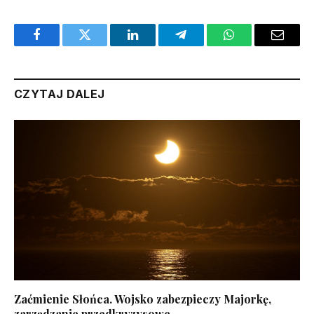
Facebook
Twitter
LinkedIn
Telegram
WhatsApp
Email
CZYTAJ DALEJ
Zaćmienie Słońca. Wojsko zabezpieczy Majorkę,
zarządzanie przedkryzysowe