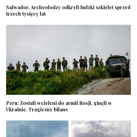
Salwador. Archeolodzy odkryli ludzki szkielet sprzed
trzech tysięcy lat
Peru: Zostali wcieleni do armii Rosji, ginęli w
Ukrainie. Tragiczny bilans