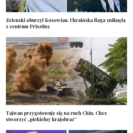
Zełenski oburzył Kosowian. Ukraińska flaga zniknęła
z centrum Prisztiny
Tajwan przygotowuje się na ruch Chin. Chce
stworzyć „piekielny krajobraz”