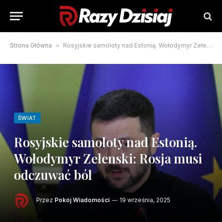
Strona Główna
»
Rosyjskie samoloty nad Estonią. Wołodymyr Zełenski: Rosja musi odczuwać ból
ŚWIAT
Rosyjskie samoloty nad Estonią.
Wołodymyr Zełenski: Rosja musi
odczuwać ból
Przez
Pokój Wiadomości
19 września, 2025