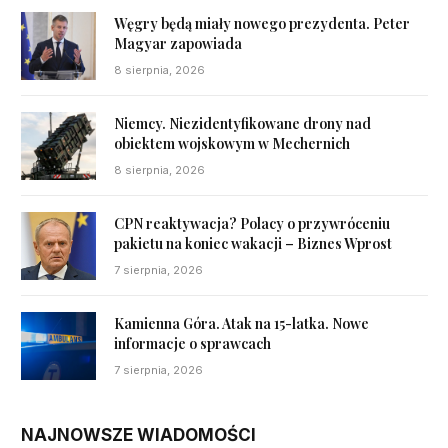
Węgry będą miały nowego prezydenta. Peter
Magyar zapowiada
8 sierpnia, 2026
Niemcy. Niezidentyfikowane drony nad
obiektem wojskowym w Mechernich
8 sierpnia, 2026
CPN reaktywacja? Polacy o przywróceniu
pakietu na koniec wakacji – Biznes Wprost
7 sierpnia, 2026
Kamienna Góra. Atak na 15-latka. Nowe
informacje o sprawcach
7 sierpnia, 2026
NAJNOWSZE WIADOMOŚCI