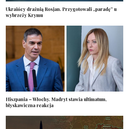
Ukraińcy drażnią Rosjan. Przygotowali „paradę” u
wybrzeży Krymu
Hiszpania – Włochy. Madryt stawia ultimatum,
błyskawiczna reakcja