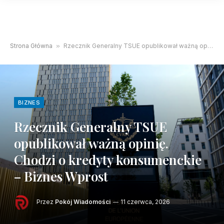
Strona Główna
»
Rzecznik Generalny TSUE opublikował ważną opinię. Chodzi o kredyty konsumenckie – Biznes Wprost
BIZNES
Rzecznik Generalny TSUE
opublikował ważną opinię.
Chodzi o kredyty konsumenckie
– Biznes Wprost
Przez
Pokój Wiadomości
11 czerwca, 2026