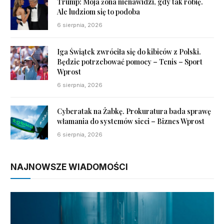
Trump: Moja żona nienawidzi, gdy tak robię.
Ale ludziom się to podoba
6 sierpnia, 2026
Iga Świątek zwróciła się do kibiców z Polski.
Będzie potrzebować pomocy – Tenis – Sport
Wprost
6 sierpnia, 2026
Cyberatak na Żabkę. Prokuratura bada sprawę
włamania do systemów sieci – Biznes Wprost
6 sierpnia, 2026
NAJNOWSZE WIADOMOŚCI