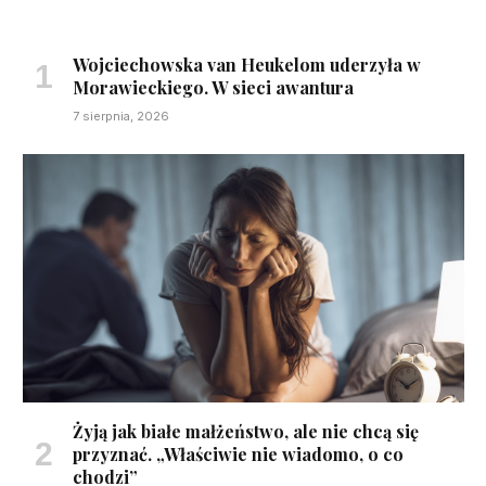
Wojciechowska van Heukelom uderzyła w
Morawieckiego. W sieci awantura
7 sierpnia, 2026
Żyją jak białe małżeństwo, ale nie chcą się
przyznać. „Właściwie nie wiadomo, o co
chodzi”