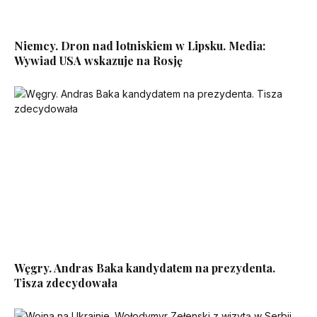
Niemcy. Dron nad lotniskiem w Lipsku. Media:
Wywiad USA wskazuje na Rosję
Węgry. Andras Baka kandydatem na prezydenta.
Tisza zdecydowała