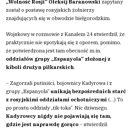
„Wolność Rosji” Oleksij Baranowski
zapytany
został o postawę rosyjskich żołnierzy
znajdujących się w obwodzie biełgorodzkim.
Wojskowy w rozmowie z Kanałem 24 stwierdził, że
praktycznie nie spotykają się z oporem, pomimo,
że potwierdzona jest tam obecność m.in.
oddziałów grupy „Espanyola” złożonej z
kiboli drużyn piłkarskich
.
– Zagorzali putiniści, bojownicy Kadyrowa i z
grupy „Espanyola”
unikają bezpośrednich starć
z rosyjskimi oddziałami ochotniczymi
(…) To
po prostu oddziały „tik-toka”. Nic dziwnego,
Kadyrowcy nigdy nie pojawiają się tam,
gdzie jest naprawdę gorąco
– stwierdził.