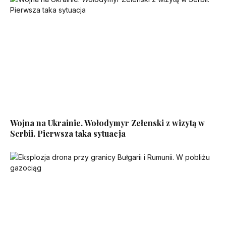
Wojna na Ukrainie. Wołodymyr Zełenski z wizytą w
Serbii. Pierwsza taka sytuacja