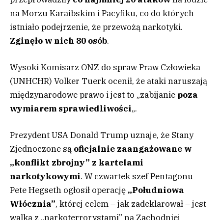
na Morzu Karaibskim i Pacyfiku, co do których
istniało podejrzenie, że przewożą narkotyki.
Zginęło w nich 80 osób
.
Wysoki Komisarz ONZ do spraw Praw Człowieka
(UNHCHR) Volker Tuerk ocenił, że ataki naruszają
międzynarodowe prawo i jest to „zabijanie
poza
wymiarem sprawiedliwości
„.
Prezydent USA Donald Trump uznaje, że Stany
Zjednoczone są
oficjalnie zaangażowane w
„konflikt zbrojny” z kartelami
narkotykowymi
. W czwartek szef Pentagonu
Pete Hegseth ogłosił operację
„Południowa
Włócznia”
, której celem – jak zadeklarował – jest
walka z „narkoterrorystami” na Zachodniej