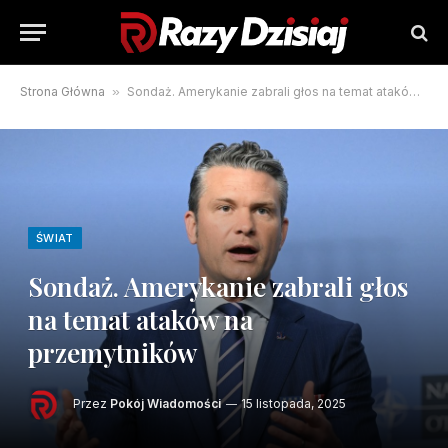
Strona Główna
»
Sondaż. Amerykanie zabrali głos na temat ataków na przemytników
ŚWIAT
Sondaż. Amerykanie zabrali głos
na temat ataków na
przemytników
Przez
Pokój Wiadomości
15 listopada, 2025