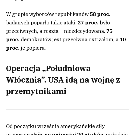
W grupie wyborców republikanów
58 proc.
badanych poparło takie ataki,
27 proc.
było
przeciwnych, a reszta – niezdecydowana.
75
proc.
demokratów jest przeciwna ostrzałom, a
10
proc.
je popiera.
Operacja „Południowa
Włócznia”. USA idą na wojnę z
przemytnikami
Od początku września amerykańskie siły
przeprowadziły
co najmniej 20 ataków
na łodzie