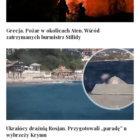
Grecja. Pożar w okolicach Aten. Wśród
zatrzymanych burmistrz Stilidy
Ukraińcy drażnią Rosjan. Przygotowali „paradę” u
wybrzeży Krymu