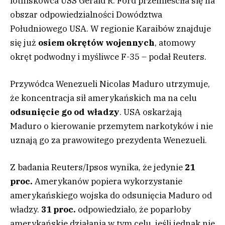
lotniskowca USS Gerald R. Ford przemieściła się na
obszar odpowiedzialności Dowództwa
Południowego USA. W regionie Karaibów znajduje
się już
osiem okrętów wojennych
, atomowy
okręt podwodny i myśliwce F-35 – podał Reuters.
Przywódca Wenezueli Nicolas Maduro utrzymuje,
że koncentracja sił amerykańskich ma na celu
odsunięcie go od władzy
. USA oskarżają
Maduro o kierowanie przemytem narkotyków i nie
uznają go za prawowitego prezydenta Wenezueli.
Z badania Reuters/Ipsos wynika, że jedynie
21
proc.
Amerykanów popiera wykorzystanie
amerykańskiego wojska do odsunięcia Maduro od
władzy.
31 proc.
odpowiedziało, że poparłoby
amerykańskie działania w tym celu, jeśli jednak nie