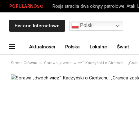
POPULARNOŚĆ
Rosja straciła dwa okręty patrolowe. Atak 
Polski
Historie Internetowe
Aktualności
Polska
Lokalne
Świat
Strona Główna
»
Sprawa „dwóch wież”. Kaczyński o Giertychu. „Gran