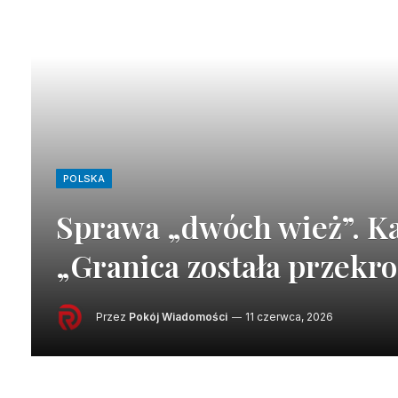
POLSKA
Sprawa „dwóch wież”. Ka
„Granica została przekr
Przez
Pokój Wiadomości
11 czerwca, 2026