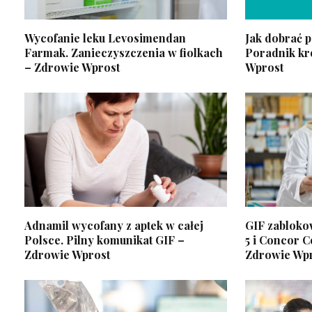
Wycofanie leku Levosimendan
Jak dobrać p
Farmak. Zanieczyszczenia w fiolkach
Poradnik kr
– Zdrowie Wprost
Wprost
Adnamil wycofany z aptek w całej
GIF zabloko
Polsce. Pilny komunikat GIF –
5 i Concor Co
Zdrowie Wprost
Zdrowie Wp