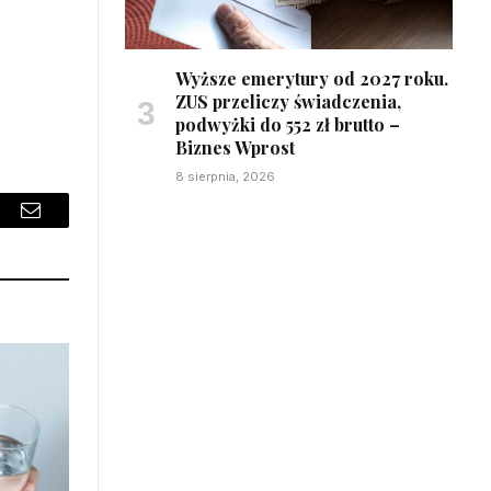
Wyższe emerytury od 2027 roku.
ZUS przeliczy świadczenia,
podwyżki do 552 zł brutto –
Biznes Wprost
8 sierpnia, 2026
sApp
Email