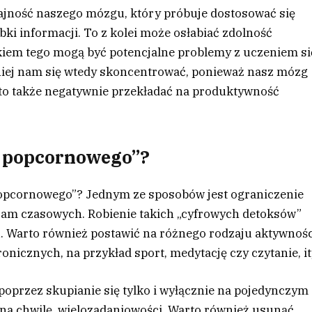
ajność naszego mózgu, który próbuje dostosować się
ki informacji. To z kolei może osłabiać zdolność
kiem tego mogą być potencjalne problemy z uczeniem si
niej nam się wtedy skoncentrować, ponieważ nasz mózg
 to także negatywnie przekładać na produktywność
u popcornowego”?
opcornowego”? Jednym ze sposobów jest ograniczenie
 ram czasowych. Robienie takich „cyfrowych detoksów”
arto również postawić na różnego rodzaju aktywnośc
onicznych, na przykład sport, medytację czy czytanie, it
oprzez skupianie się tylko i wyłącznie na pojedynczym
 na chwilę, wielozadaniowości. Warto również usunąć