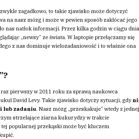
zwykle zagadkowo, to takie zjawisko może dotyczyć
wa na nasz mózg i może w pewien sposób zakłócać jego
do nas natłok informacji. Przez kilka godzin w ciągu dni
glądając „newsy” ze świata. W laptopie przełączamy się
dego z nas dominuje wielozadaniowość i to właśnie ona
”?
o raz pierwszy w 2011 roku za sprawą naukowca
kuł David Levy. Takie zjawisko dotyczy sytuacji, gdy
ni
i lub zadaniu
. Nasz mózg „przeskakuje” wtedy z jedne
czym strzelające ziarna kukurydzy w trakcie
 tej popularnej przekąski może być kluczem
kupić.