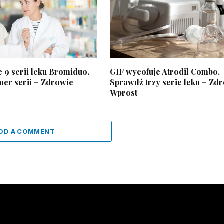
 9 serii leku Bromiduo.
GIF wycofuje Atrodil Combo.
er serii – Zdrowie
Sprawdź trzy serie leku – Zd
Wprost
DD A COMMENT