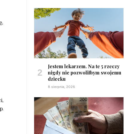
ę,
Jestem lekarzem. Na te 5 rzeczy
nigdy nie pozwoliłbym swojemu
dziecku
8 sierpnia, 2026
i,
p.