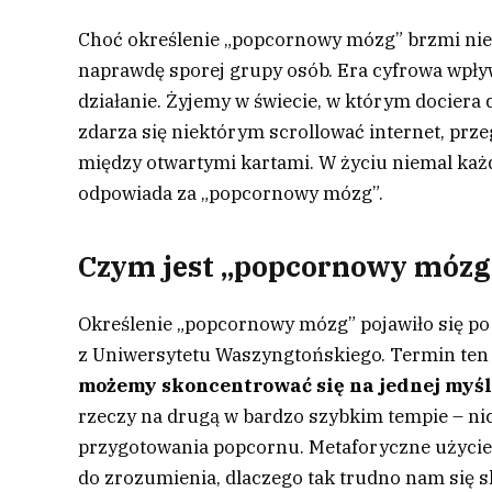
Choć określenie „popcornowy mózg” brzmi nie
naprawdę sporej grupy osób. Era cyfrowa wpły
działanie. Żyjemy w świecie, w którym dociera 
zdarza się niektórym scrollować internet, prze
między otwartymi kartami. W życiu niemal każ
odpowiada za „popcornowy mózg”.
Czym jest „popcornowy mózg
Określenie „popcornowy mózg” pojawiło się p
z Uniwersytetu Waszyngtońskiego. Termin ten u
możemy skoncentrować się na jednej myśl
rzeczy na drugą w bardzo szybkim tempie – ni
przygotowania popcornu. Metaforyczne użycie
do zrozumienia, dlaczego tak trudno nam się s