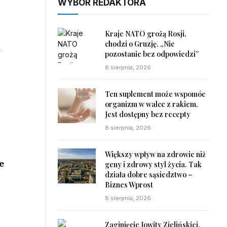
WYBÓR REDAKTORA
Kraje NATO grożą Rosji,
chodzi o Gruzję. „Nie
a
pozostanie bez odpowiedzi”
8 sierpnia, 2026
Ten suplement może wspomóc
organizm w walce z rakiem.
Jest dostępny bez recepty
8 sierpnia, 2026
Większy wpływ na zdrowie niż
e
geny i zdrowy styl życia. Tak
działa dobre sąsiedztwo –
j
Biznes Wprost
8 sierpnia, 2026
Zaginięcie Jowity Zielińskiej.