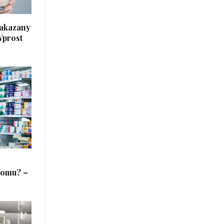
Zakazany
Wprost
domu? –