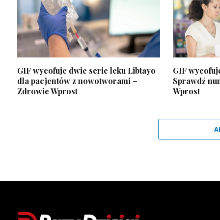
GIF wycofuje dwie serie leku Libtayo
GIF wycofuje
dla pacjentów z nowotworami –
Sprawdź num
Zdrowie Wprost
Wprost
A