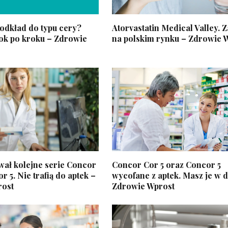
odkład do typu cery?
Atorvastatin Medical Valley. 
ok po kroku – Zdrowie
na polskim rynku – Zdrowie 
wał kolejne serie Concor
Concor Cor 5 oraz Concor 5
r 5. Nie trafią do aptek –
wycofane z aptek. Masz je w 
rost
Zdrowie Wprost