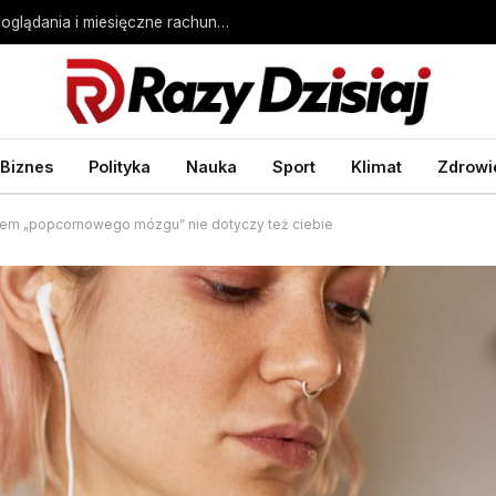
Ile prądu zużywa telewizor? Koszt godziny oglądania i miesięczne rachunki – Biznes Wprost
Biznes
Polityka
Nauka
Sport
Klimat
Zdrowi
blem „popcornowego mózgu” nie dotyczy też ciebie