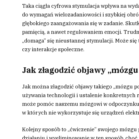
Taka ciągła cyfrowa stymulacja wpływa na wyd
do wymagań wielozadaniowości i szybkiej obrób
głębokiego zaangażowania się w zadanie. Skut
pamięcią, a nawet regulowaniem emocji. Trud
„domaga” się nieustannej stymulacji. Może się
czy interakcje społeczne.
Jak złagodzić objawy „mózg
Jak można złagodzić objawy takiego „mózgu p
używania technologii i ustalenie konkretnych
może pomóc naszemu mózgowi w odpoczynku. W
w których nie wykorzystuje się urządzeń elektr
Kolejny sposób to „ćwiczenie” swojego mózgu p
działaniu i wyeliminowanie w ten sposób, choć