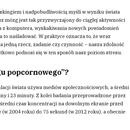
kingiem i nadpobudliwością myśli w wyniku świata
z mózg jest tak przyzwyczajony do ciągłej aktywności
nia z komputera, wyskakiwania nowych powiadomień
na to naśladować. W praktyce oznacza to, że wraz
a jedną rzecz, zadanie czy czynność – nasza zdolność
atkowo podnosi się w ten sposób nasz poziom stresu.
gu popcornowego”?
ulacji świata używa mediów społecznościowych, a średni
iny i 23 minuty. Z kolei badania przeprowadzone przez
e średni czas koncentracji na dowolnym ekranie przed
y (w 2004 roku) do 75 sekund (w 2012 roku), a obecnie