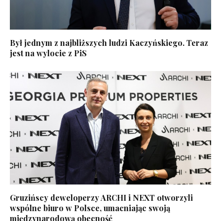
Był jednym z najbliższych ludzi Kaczyńskiego. Teraz
jest na wylocie z PiS
Gruzińscy deweloperzy ARCHI i NEXT otworzyli
wspólne biuro w Polsce, umacniając swoją
międzynarodową obecność