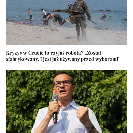
Kryzys w Ceucie to czyjaś robota? „Został
sfabrykowany. I jest już używany przed wyborami”