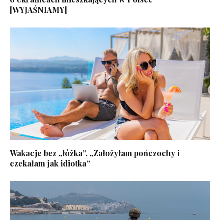
[WYJAŚNIAMY]
Wakacje bez „łóżka”. „Założyłam pończochy i
czekałam jak idiotka”