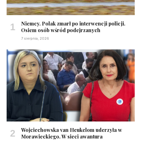
Niemcy. Polak zmarł po interwencji policji.
Osiem osób wśród podejrzanych
7 sierpnia, 2026
Wojciechowska van Heukelom uderzyła w
Morawieckiego. W sieci awantura