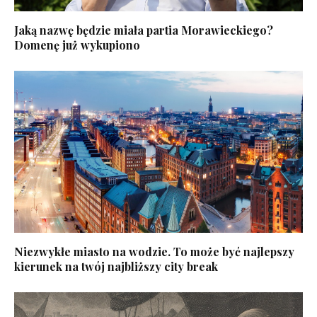
Jaką nazwę będzie miała partia Morawieckiego?
Domenę już wykupiono
Niezwykłe miasto na wodzie. To może być najlepszy
kierunek na twój najbliższy city break